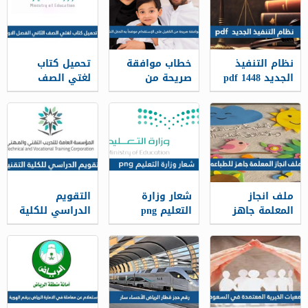
نظام التنفيذ
خطاب موافقة
تحميل كتاب
الجديد 1448 pdf
صريحة من
لغتي الصف
الكفيل على
الثاني الفصل
الإستقدام
الاول 1448 pdf
موضحاً به الدخل
الشهري 1448
ملف انجاز
شعار وزارة
التقويم
المعلمة جاهز
التعليم png
الدراسي للكلية
للطباعه 1448
الجديد 1448
التقنية 1448