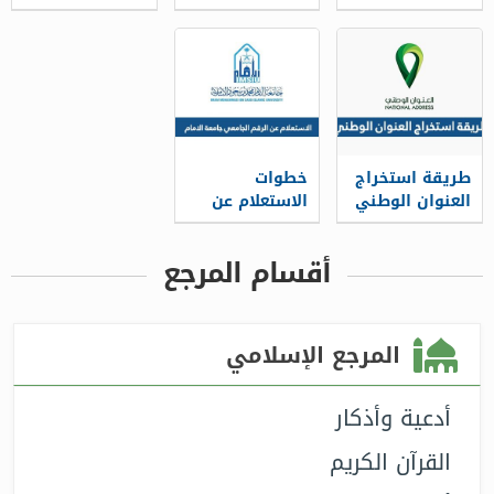
الطلب وزارة
الشكاوي
التحصيلي 1448
العدل 1448
والاستفسارات
برقم الهوية
1448
طريقة استخراج
خطوات
العنوان الوطني
الاستعلام عن
برقم الهوية
الرقم الجامعي
1448
جامعة الامام
أقسام المرجع
1448
المرجع الإسلامي
أدعية وأذكار
القرآن الكريم