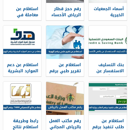
أسماء الجمعيات
رقم حجز قطار
استعلام عن
الخيرية
الرياض الأحساء
معاملة في
المعتمدة في
سار محطة
الامارة الرياض
السعودية
القطار الموحد
برقم الهوية
1448
1448
2026/1448
بنك التسليف
استعلام عن
استعلام عن دعم
الاستفسار عن
تقرير طبي برقم
الموارد البشرية
باقي الأقساط
الهوية 1448
برقم الهوية
برقم الهوية
1448
1448
استعلام عن
رقم مكتب العمل
رابط وطريقة
طلب تنفيذ برقم
بالرياض المجاني
استعلام نتائج