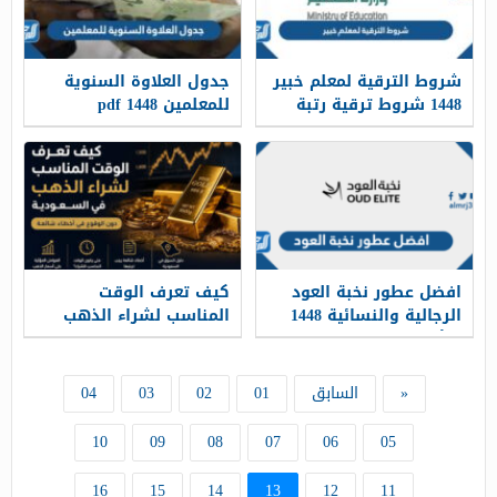
شروط الترقية لمعلم خبير
جدول العلاوة السنوية
1448 شروط ترقية رتبة
للمعلمين 1448 pdf
معلم خبير
افضل عطور نخبة العود
كيف تعرف الوقت
الرجالية والنسائية 1448
المناسب لشراء الذهب
بالأسعار
في السعودية دون
الوقوع في أخطاء شائعة
«
السابق
01
02
03
04
10
09
08
07
06
05
16
15
14
13
12
11