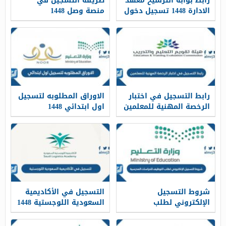
رابط بوابة الترشيح معهد
طريقة التسجيل في
الادارة 1448 تسجيل دخول
منصة وصل 1448
رابط التسجيل في اختبار
الاوراق المطلوبه لتسجيل
الرخصة المهنية للمعلمين
اول ابتدائي 1448
1448 عبر tpl.etec.gov.sa
شروط التسجيل
التسجيل في الأكاديمية
الإلكتروني لطلب
السعودية اللوجستية 1448
التوظيف للحراسات
المدرسية 1448