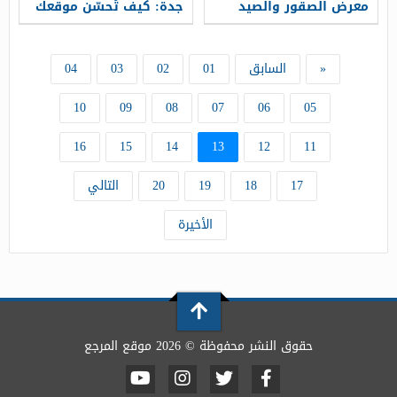
معرض الصقور والصيد
جدة: كيف تُحسّن موقعك
السعودي 1448
لاستفسارات المستخدمين
السعوديين
«
السابق
01
02
03
04
10
09
08
07
06
05
16
15
14
13
12
11
17
18
19
20
التالي
الأخيرة
حقوق النشر محفوظة © 2026 موقع المرجع