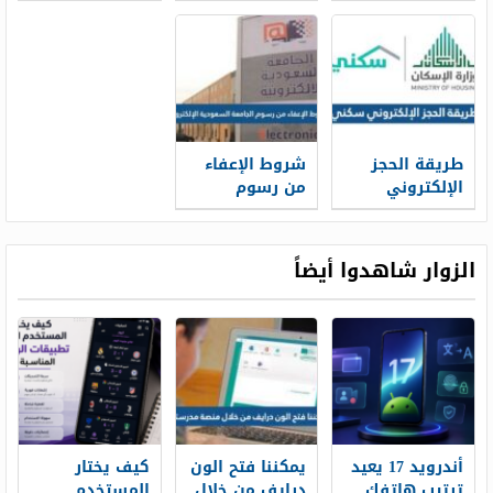
للدفاع الجوي
وشروط القبول
دراسات عليا
1448 ونسب
1448
1448
القبول
طريقة الحجز
شروط الإعفاء
الإلكتروني
من رسوم
سكني 1448
الجامعة
وشروط الحجز
السعودية
الإلكترونية 1448
الزوار شاهدوا أيضاً
أندرويد 17 يعيد
يمكننا فتح الون
كيف يختار
ترتيب هاتفك
درايف من خلال
المستخدم