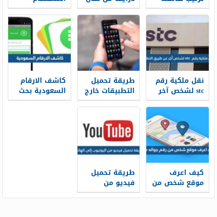
من الداخل
منصة مدرستي
العربي تطبيقات
الرياضة
المناسبة له؟
نقل ملكية رقم
طريقة تحميل
كاشف الارقام
stc لشخص آخر
التطبيقات خارج
السعودية بحث
عن طريق
متجر Google
بالرقم مجانا
التطبيق
Play خطوة
2026
بخطوة
كيف اعرف
طريقة تحميل
موقع شخص من
فيديو من
رقم جواله مجانا
اليوتيوب إلى
2026
الهاتف 2026