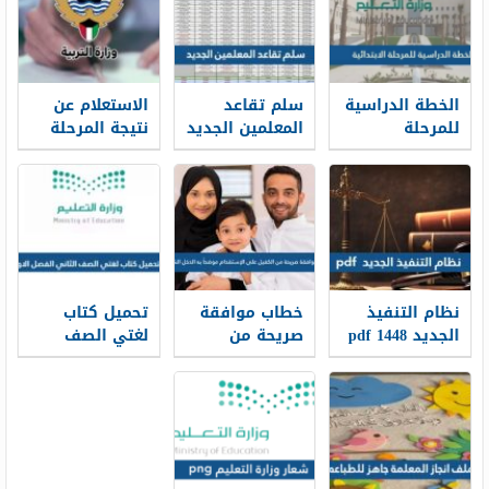
الخطة الدراسية
سلم تقاعد
الاستعلام عن
للمرحلة
المعلمين الجديد
نتيجة المرحلة
الابتدائية 1448
1448
المتوسطة
بالرقم المدني
في الكويت
نظام التنفيذ
خطاب موافقة
تحميل كتاب
الجديد 1448 pdf
صريحة من
لغتي الصف
الكفيل على
الثاني الفصل
الإستقدام
الاول 1448 pdf
موضحاً به الدخل
الشهري 1448