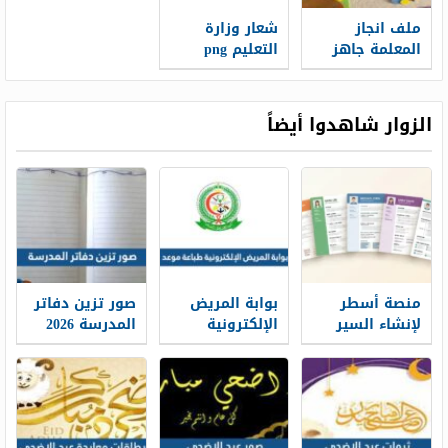
ملف انجاز
شعار وزارة
المعلمة جاهز
التعليم png
للطباعه 1448
الجديد 1448
الزوار شاهدوا أيضاً
منصة أسطر
بوابة المريض
صور تزين دفاتر
لإنشاء السير
الإلكترونية
المدرسة 2026
الذاتية: حين
طباعة موعد
تتحول الخبرات
والتسجيل فيه
إلى حكاية
1448
مهنية واضحة