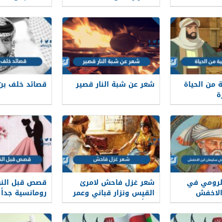
قدوم شهر رم
من الحياة
شعر عن شبة النار قصير
قصائد خلف بن
ة
لرومي في
شعر غزل فاحش لامرئ
قصص قبل النو
الاخفش
القيس ونزار قباني وعمر
رومانسية جداً 2026
بن أبي ربيعة