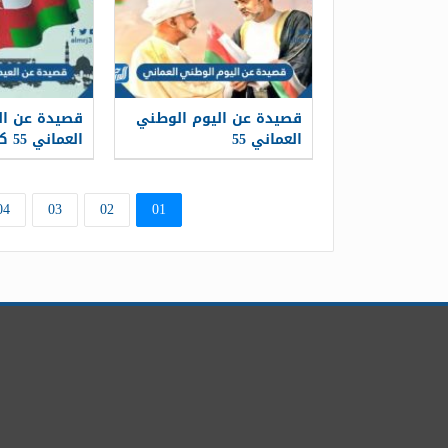
قصيدة عن اليوم الوطني
قصيدة عن ال
العماني 55
العم
بخير وحب
04
03
02
01