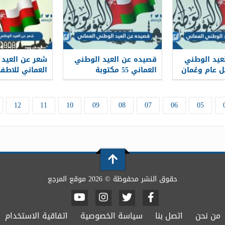
عيد الوطني
قصيده عن العيد الوطني
شعر عن العيد 
اني 55 كل عام وعُمان
العماني 55 مكتوبة
العماني للاطفال 5
12
11
10
09
08
07
06
05
حقوق النشر محفوظة © 2026 موقع المرجع
من نحن
اتصل بنا
سياسة الخصوصية
اتفاقية الاستخدام