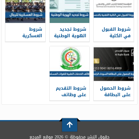
شروط القبول
شروط تجديد
شروط
في الكلية
الهوية الوطنية
العسكرية
التقنية بالاحساء
1448 قبل
للرجال 1448
1448 ونسب
انتهائها
القبول
شروط الحصول
شروط التقديم
على البطاقة
على وظائف
السوداء
الخدمات الطبية
الراجحي 1448
للقوات
المسلحة 1448
حقوق النشر محفوظة © 2026 موقع المرجع