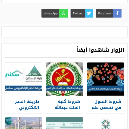
WhatsApp
Twitter
Facebook
الزوار شاهدوا أيضاً
شروط القبول
شروط كلية
طريقة الحجز
في تخصص علم
الملك عبدالله
الإلكتروني
النفس ونسب
للدفاع الجوي
سكني 1448
القبول 1448
1448 ونسب
وشروط الحجز
القبول