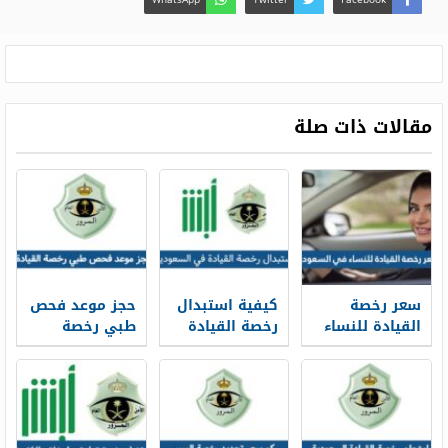
مقالات ذات صلة
سعر رخصة
كيفية استبدال
حجز موعد فحص
القيادة للنساء
رخصة القيادة
طبي رخصة
في السعودية
في السعودية
القيادة في
1448
السعودية