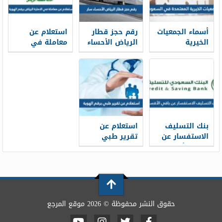
أسماء الجمعيات
رقم حجز قطار
استعلام عن
الخيرية
الرياض الأحساء
معاملة في
المعتمدة في
سار محطة
الامارة الرياض
السعودية
القطار الموحد
برقم الهوية
1448
1448
2026/1448
بنك التسليف
استعلام عن
الاستفسار عن
تقرير طبي
باقي الأقساط
برقم الهوية
برقم الهوية
1448
1448
حقوق النشر محفوظة © 2026 موقع المرجع