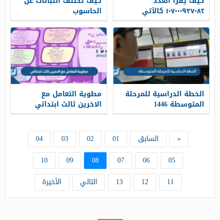
كيف يقرأ العدد
كيف تختلف النباتات عن
١٠٧٠٠٠٩٣٧٠٨٢ كالآتي
الحاسوب
الخطة الدراسية للمرحلة
مطوية التعامل مع
المتوسطة 1446
الاخرين ثالث ابتدائي
«
السابق
01
02
03
04
10
09
08
07
06
05
11
12
13
التالي
الأخيرة