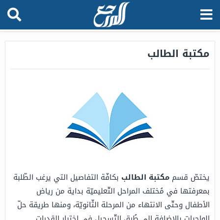
مكتبة الطالب
يختصّ قسم
مكتبة الطالب
بكافّة التفاصيل التي يرغب الطّلبة
بمعرفتها في مُختلف المراحل التّعليميّة بداية من رياض
الأطفال وحتّى الانتهاء من المرحلة الثّانويّة، ومنها طريقة حلّ
الواجبات بالإضافة إلى طُرق التّسجيل في اختبار القدرات