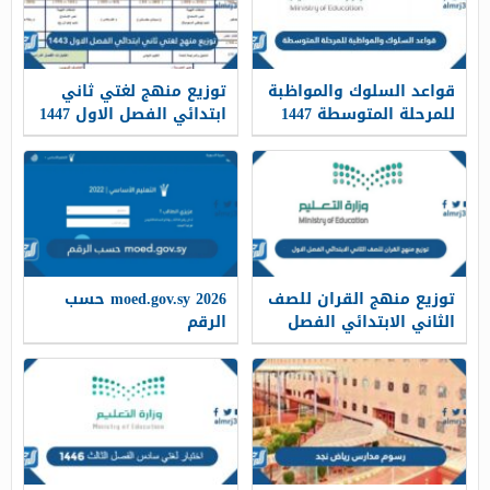
قواعد السلوك والمواظبة
توزيع منهج لغتي ثاني
للمرحلة المتوسطة 1447
ابتدائي الفصل الاول 1447
توزيع منهج القران للصف
moed.gov.sy 2026 حسب
الثاني الابتدائي الفصل
الرقم
الاول 1447