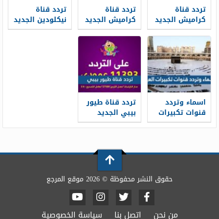
تردد قناة
تردد قناة
تردد قناة
كراميش الجديد
كراميش الجديد
نيكلودين الجديد
2026 Karameesh
2026 نايل سات
2026 Nickelodeon
TV على نايل
على نايل سات
سات وعرب سات
اسماء وتردد
تردد قناة طيور
قنوات تكبيرات
بيبي الجديد
العيد 2026
2026 Toyor Baby
على النايل سات
وعرب سات
حقوق النشر محفوظة © 2026 موقع المرجع
من نحن
اتصل بنا
سياسة الخصوصية