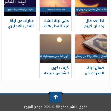
اذا احد قال
متى ليلة الشك
عبارات عن ليلة
رمضان كريم
عيد الفطر 2026
القدر بالانجليزي
وش ارد
2026 اقوال عن
رمضان
بالانجليزي
أعمال ليلة
كيف تكون
القدر 23 من
الشمس صبيحة
رمضان مفاتيح
ليلة القدر
الجنان الليلة
الثالثة
والعشرين
حقوق النشر محفوظة © 2026 موقع المرجع