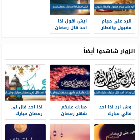
الرد على صيام
ايش اقول اذا
مقبول وافطار
احد قال رمضان
شهي
كريم
الزوار شاهدوا أيضاً
وش ارد اذا احد
مبارك عليكم
اذا احد قال لي
قالي مبارك
شهر رمضان
رمضان مبارك
عليك الشهر
وش ارد
وش ارد