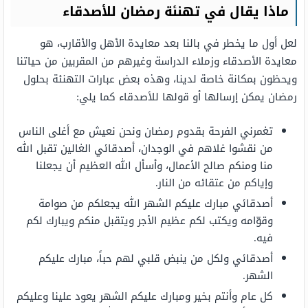
ماذا يقال في تهنئة رمضان للأصدقاء
لعل أول ما يخطر في بالنا بعد معايدة الأهل والأقارب، هو
معايدة الأصدقاء وزملاء الدراسة وغيرهم من المقربين من حياتنا
ويحظون بمكانة خاصة لدينا، وهذه بعض عبارات التهنئة بحلول
رمضان يمكن إرسالها أو قولها للأصدقاء كما يلي:
تغمرني الفرحة بقدوم رمضان ونحن نعيش مع أغلى الناس
من نقشوا غلاهم في الوجدان، أصدقائي الغالين تقبل الله
منا ومنكم صالح الأعمال، وأسأل الله العظيم أن يجعلنا
وإياكم من عتقائه من النار.
أصدقائي مبارك عليكم الشهر الله يجعلكم من صوامة
وقوّامه ويكتب لكم عظيم الأجر ويتقبل منكم ويبارك لكم
فيه.
أصدقائي ولكل من ينبض قلبي لهم حباً، مبارك عليكم
الشهر.
كل عام وأنتم بخير ومبارك عليكم الشهر يعود علينا وعليكم