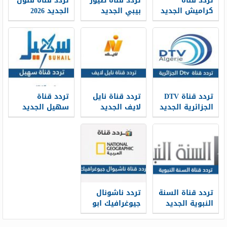
تردد قناة
تردد قناة طيور
تردد قناة فنون
كراميش الجديد
بيبي الجديد
الجديد 2026
Funoon TV hd
2026 Toyor Baby
2026 Karameesh
TV على نايل
على النايل سات
على نايل سات
سات وعرب سات
وعرب سات
وعربسات
تردد قناة DTV
تردد قناة نايل
تردد قناة
الجزائرية الجديد
لايف الجديد
سهيل الجديد
2026 على النايل
2026 Nile Life
2026 Suhail TV
سات
TV على نايل
على نايل سات
سات
تردد قناة السنة
تردد ناشونال
النبوية الجديد
جيوغرافيك ابو
2026 hd على
ظبي Nat Geo
النايل سات
Abu Dhabi HD