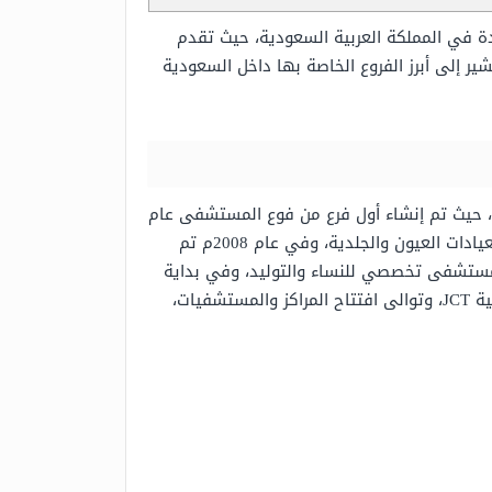
 في المملكة العربية السعودية، حيث تقدم
إلى أبرز الفروع الخاصة بها داخل السعودية
، حيث تم إنشاء أول فرع من فوع المستشفى عام
1995م، وهي النواة الأساسية للمجموعة الطبية، في عام 2007 م تم إنشاء وتطوير مركو لعلاج العقم والإنجاب، ومركز لعيادات العيون والجلدية، وفي عام 2008م تم
ل مستشفى تخصصي للنساء والتوليد، وفي بداية
عام 2009 تم افتتاح أول مستشفى في القصيم، والتي حصلت بعد ذلك على اعتماد اللجنة الدولية لجودة المنشآت الصحية JCT، وتوالى افتتاح المراكز والمستشفيات،