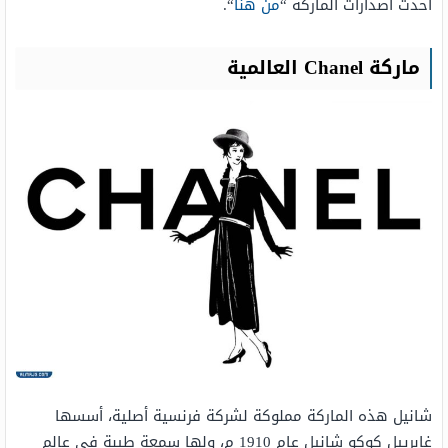
أحدث اصدارات الماركة “
من هنا
“.
ماركة Chanel العالمية
شانيل هذه الماركة مملوكة لشركة فرنسية أصلية، أسسها
غابرييل كوكو شانيل عام 1910 م، ولها سمعة طيبة في عالم