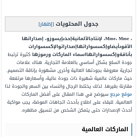
جدول المحتويات
[
إظهار
]
، Mme، Mme، لإنتاجالألمانيةإحدىإيسوزو، إصداراتها
الأقوىأيضاوإكسسواراتهاإصداراتوالإكسسوارات
بأناقةوإكسسواراتهااسماء الماركا
ت ورموزها
كثيرة ترتبط
جودة السلع بشكل أساسي بالعلامة التجارية. هناك علامات
تجارية معروفة بجودتها العالية وأخرى مشهورة بإناقة التصميم.
حيث ماركات عالمية شهيرة ذات جودة عالية، وأسعارها مرتفعة
مقارنة بغيرها. لذلك يختلط الرجال والنساء بين السعر والجودة لذا
موقع مرجع
سيوضح في هذا المقال على أفضل الماركات
العالمية. للبقاء على اطلاع بأحدث اتجاهات الموضة، يجب مواكبة
أحدث الإصدارات حتى يتمكن الشخص من تنسيق مظهره.
الماركات العالمية