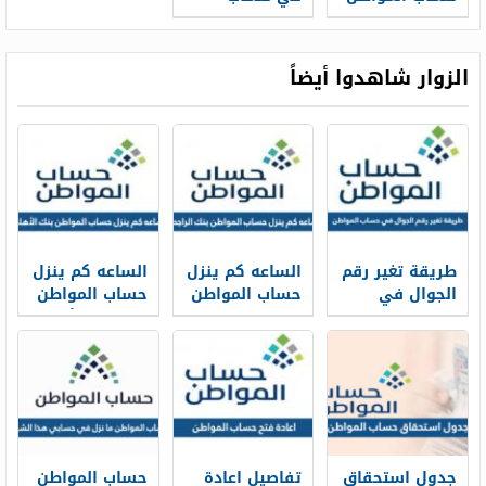
بعد التسجيل
المواطن للعزاب
للمستفيدين
1448 وشروطه
1448
الزوار شاهدوا أيضاً
طريقة تغير رقم
الساعه كم ينزل
الساعه كم ينزل
الجوال في
حساب المواطن
حساب المواطن
حساب المواطن
في بنك
في بنك الأهلي
بالخطوات 1448
الراجحي 1448
1448
جدول استحقاق
تفاصيل اعادة
حساب المواطن