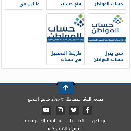
حساب المواطن
فتح حساب
ما نزل في
1448 pdf
المواطن
حسابي هذا
للسعوديين بعد
الشهر 1448
الأمر الملكي
1448
متى ينزل
طريقة التسجيل
حساب المواطن
في حساب
بعد التسجيل
المواطن للعزاب
للمستفيدين
1448 وشروطه
1448
حقوق النشر محفوظة © 2026 موقع المرجع
من نحن
اتصل بنا
سياسة الخصوصية
اتفاقية الاستخدام