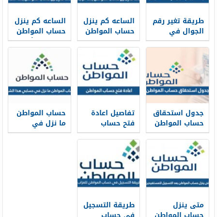
طريقة تغير رقم
الساعه كم ينزل
الساعه كم ينزل
الجوال في
حساب المواطن
حساب المواطن
حساب المواطن
في بنك
في بنك الأهلي
بالخطوات 1448
الراجحي 1448
1448
جدول استحقاق
تفاصيل اعادة
حساب المواطن
حساب المواطن
فتح حساب
ما نزل في
1448 pdf
المواطن
حسابي هذا
للسعوديين بعد
الشهر 1448
الأمر الملكي
1448
متى ينزل
طريقة التسجيل
حساب المواطن
في حساب