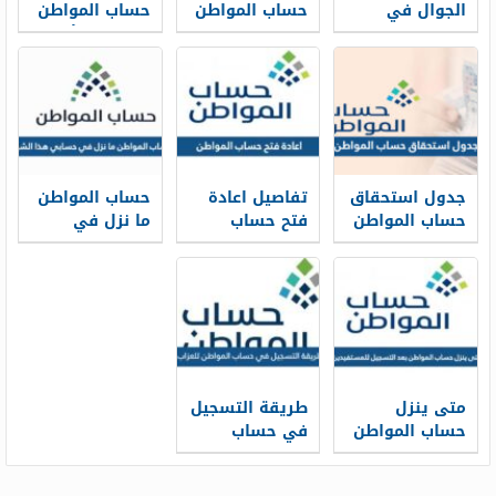
الجوال في
حساب المواطن
حساب المواطن
حساب المواطن
في بنك
في بنك الأهلي
بالخطوات 1448
الراجحي 1448
1448
جدول استحقاق
تفاصيل اعادة
حساب المواطن
حساب المواطن
فتح حساب
ما نزل في
1448 pdf
المواطن
حسابي هذا
للسعوديين بعد
الشهر 1448
الأمر الملكي
1448
متى ينزل
طريقة التسجيل
حساب المواطن
في حساب
بعد التسجيل
المواطن للعزاب
للمستفيدين
1448 وشروطه