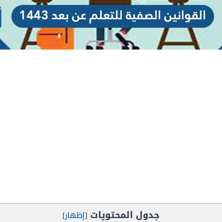
جدول المحتويات
[
إظهار
]