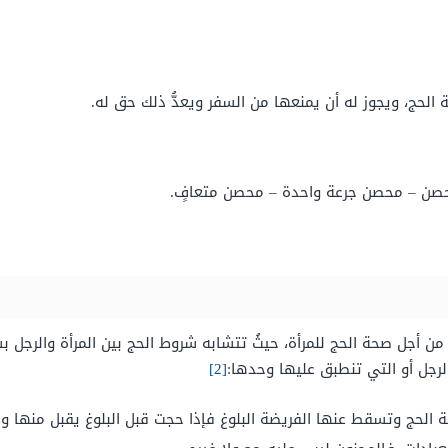
الحج، ويجوز له أن يمنعها من السفر ويعدُّ ذلك حق له.
 محصن – محصن جرعة واحدة – محصن متعافٍ.
ن أجل صحة الحج للمرأة، حيثُ تتشابه شروط الحج بين المرأة والرجل 
رجل أو التي تنطبق عليها وحدها:
[2]
الحج وتسقط عنها الفريضة البلوغ فإذا حجت قبل البلوغ يقبل منها و