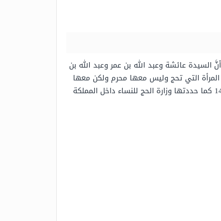
َ السيدة عائشة وعبد الله بن عمر وعبد الله بن
ن المرأة التي تحج وليس معها محرم ولكن معها
ولائد وموْلَياتٍ يلين إنزالها وحفظها ورفعها، فقال: “نعم، فلتحج”، وفيما يأتي سيتم إدراج شروط عصبة النساء للحج 1442 كما حددتها وزارة الحج للنساء داخل المملكة