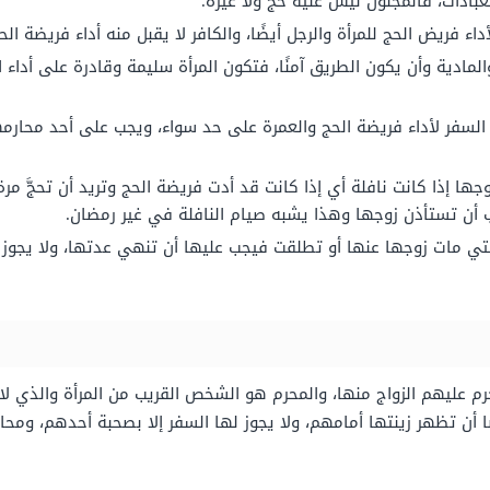
بادات، فالمجنون ليس عليه حج ولا غيره.
داء فريض الحج للمرأة والرجل أيضًا، والكافر لا يقبل منه أداء فريضة الح
ادية وأن يكون الطريق آمنًا، فتكون المرأة سليمة وقادرة على أداء ا
سفر لأداء فريضة الحج والعمرة على حد سواء، ويجب على أحد محارمها
ها إذا كانت نافلة أي إذا كانت قد أدت فريضة الحج وتريد أن تحجَّ مرة 
ب أن تستأذن زوجها وهذا يشبه صيام النافلة في غير رمضان.
 التي مات زوجها عنها أو تطلقت فيجب عليها أن تنهي عدتها، ولا يجوز ل
رم عليهم الزواج منها، والمحرم هو الشخص القريب من المرأة والذي لا ي
 تظهر زينتها أمامهم، ولا يجوز لها السفر إلا بصحبة أحدهم، ومحارم