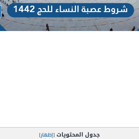
جدول المحتويات
[
إظهار
]