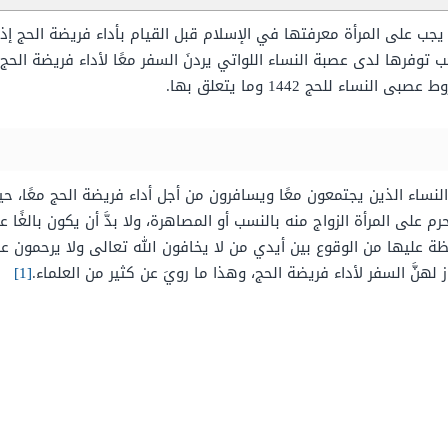
يجب على المرأة معرفتها في الإسلام قبل القيام بأداء فريضة الحج إ
عصبة النساء اللواتي يردنَ السفر معًا لأداء فريضة الحج 1442، وفي هذا المقال ومن خلال
ء للحج 1442 وما يتعلق بها.
ساء الذين يجتمعون معًا ويسافرون من أجل أداء فريضة الحج معًا، حيث ا
لى المرأة الزواج منه بالنسب أو المصاهرة، ولا بدَّ أن يكون بالغًا عاق
ظة عليها من الوقوع بين أيدي من لا يخافون الله تعالى ولا يرحمون عبا
لهنَّ السفر لأداء فريضة الحج، وهذا ما رويَ عن كثير من العلماء.
[1]