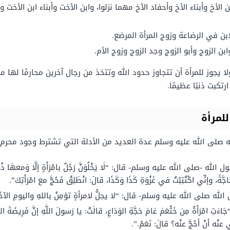
 الأخ وأبناء الأخ وأحفاد الأخ مهما نزلوا، وابن الأخت وأبناء ابن الأخت
ابن في الرضاعة وزوج المرأة المرضع.
ن الزوج وأبو الزوج وجد الزوج وزوج الأم.
 يجوز للمرأة أن تتجاوز حدود الله وتتخذ من رجال آخرين محارمًا لها مث
تكبت ذنبًا عظيمًا.
لمرأة
ه صلى الله عليه وسلم عدة العديد من الأدلة التي تشترط وجود محرم 
ى الله عليه وسلم- قال: “لَا يَخْلُوَنَّ رَجُلٌ بامْرَأَةٍ إلَّا وَمعهَا ذُو مَحْرَمٍ، 
َّةً، وإنِّي اكْتُتِبْتُ في غَزْوَةِ كَذَا وَكَذَا، قالَ: انْطَلِقْ فَحُجَّ مع امْرَأَتِكَ”.
صلى الله عليه وسلم- قال: “لا يحِلُّ لامرأةٍ تؤمِنُ باللهِ واليومِ الآخَرِ، تُس
ةٌ مِن خَثْعَمَ عَامَ حَجَّةِ الوَدَاعِ، قالَتْ: يا رَسولَ اللَّهِ إنَّ فَرِيضَةَ اللَّه
ي عنْه أنْ أحُجَّ عنْه؟ قالَ: نَعَمْ.”.