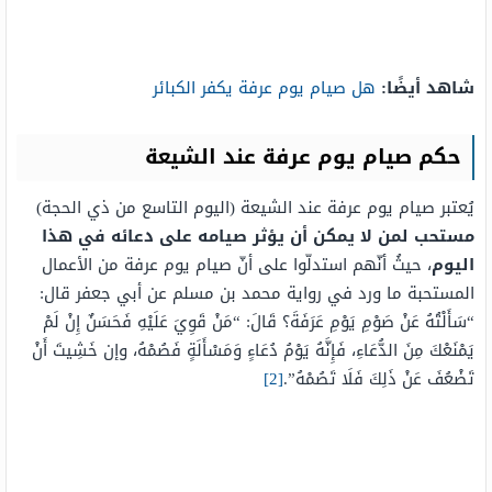
شاهد أيضًا:
هل صيام يوم عرفة يكفر الكبائر
حكم صيام يوم عرفة عند الشيعة
يُعتبر صيام يوم عرفة عند الشيعة (اليوم التاسع من ذي الحجة)
مستحب لمن لا يمكن أن يؤثر صيامه على دعائه في هذا
اليوم
، حيثُ أنّهم استدلّوا على أنّ صيام يوم عرفة من الأعمال
المستحبة ما ورد في رواية محمد بن مسلم عن أبي جعفر قال:
“سَأَلْتُهُ عَنْ صَوْمِ يَوْمِ عَرَفَةَ؟ قَالَ: “مَنْ قَوِيَ عَلَيْهِ فَحَسَنٌ إِنْ لَمْ
يَمْنَعْكَ مِنَ الدُّعَاءِ، فَإِنَّهُ يَوْمُ دُعَاءٍ وَمَسْأَلَةٍ فَصُمْهُ، وإن خَشِيتَ أَنْ
تَضْعُفَ عَنْ ذَلِكَ فَلَا تَصُمْهُ”.
[2]