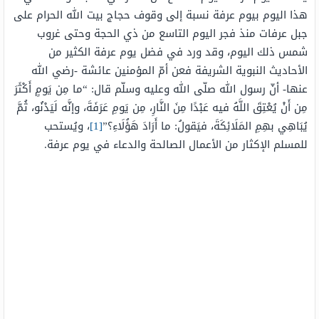
هذا اليوم بيوم عرفة نسبة إلى وقوف حجاج بيت الله الحرام على
جبل عرفات منذ فجر اليوم التاسع من ذي الحجة وحتى غروب
شمس ذلك اليوم، وقد ورد في فضل يوم عرفة الكثير من
الأحاديث النبوية الشريفة فعن أمّ المؤمنين عائشة -رضي الله
عنها- أنّ رسول الله صلّى الله وعليه وسلّم قال: “ما مِن يَومٍ أَكْثَرَ
مِن أَنْ يُعْتِقَ اللَّهُ فيه عَبْدًا مِنَ النَّارِ، مِن يَومِ عَرَفَةَ، وإنَّه لَيَدْنُو، ثُمَّ
يُبَاهِي بهِمِ المَلَائِكَةَ، فيَقولُ: ما أَرَادَ هَؤُلَاءِ؟”
[1]
، ويُستحب
للمسلم الإكثار من الأعمال الصالحة والدعاء في يوم عرفة.