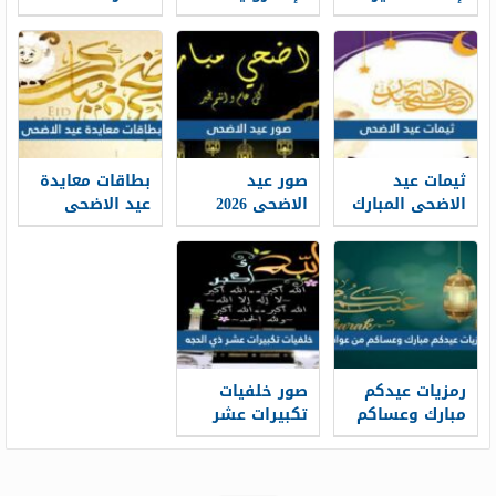
الذاتية: حين
طباعة موعد
تتحول الخبرات
والتسجيل فيه
إلى حكاية
1448
مهنية واضحة
ثيمات عيد
صور عيد
بطاقات معايدة
الاضحى المبارك
الاضحى 2026
عيد الاضحى
1448 / 2026
خلفيات تهنئة
المبارك 2026 ،
عيد الاضحى
أفضل بطاقات
جديدة 1448
تهنئة العيد
جديدة 1448
رمزيات عيدكم
صور خلفيات
مبارك وعساكم
تكبيرات عشر
من عواده 1448 /
ذي الحجة
1448/2026
2026