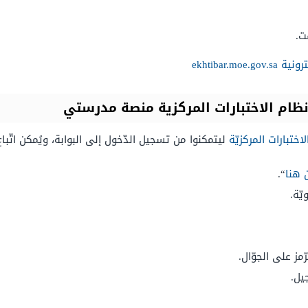
ت.
ekhtibar.m
ظام الاختبارات المركزية منصة مدرستي
اختبارات المركزيّة
ليتمكنوا من تسجيل الدّخول إلى البوابة، ويُمكن اتّباع
 هنا
“.
يّة.
ّمز على الجوّال.
يل.