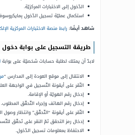
الدّخول إلى الاختبارات المركزيّة.
استكمال عمليّة تسجيل الدّخول بِمايكروسوف
شاهد أيضًا:
رابط منصة الاختبارات المركزية الإلكترونية oe.gov.sa
طريقة التسجيل على بوابة دخول ن
لابدّ أن يمتلك لطلبة حسابات شخصيّة على بوابة
ال
الانتقال إلى موقع العودة إلى المدارس “
من
النّقر على أيقونة التّسجيل في الواجهة العلو
إدخال رقم الهويّة أو الإقامة.
إدخال رقم الهاتف وإجراء التّحقّق المطلوب.
النّقر على أيقونة “التّحقّق” وانتظار وصول الر
إدخال رمز التحقق ثمّ النقر على تَحقّق للتّسج
الاحتفاظ بمعلومات تسجيل الدّخول.