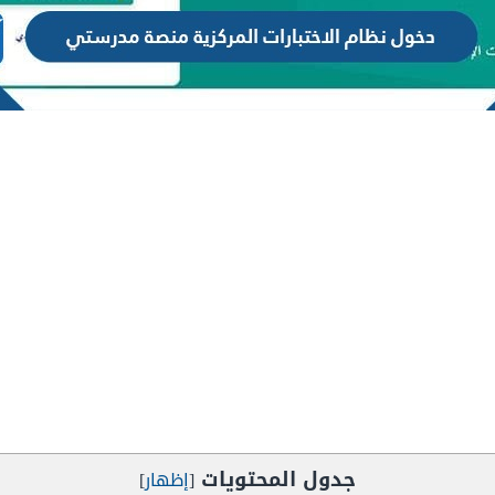
جدول المحتويات
[
إظهار
]