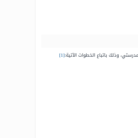
درستي، وذلكَ باتباع الخطوات الآتية:
[1]