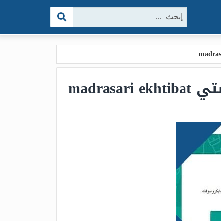
البحث:
madra