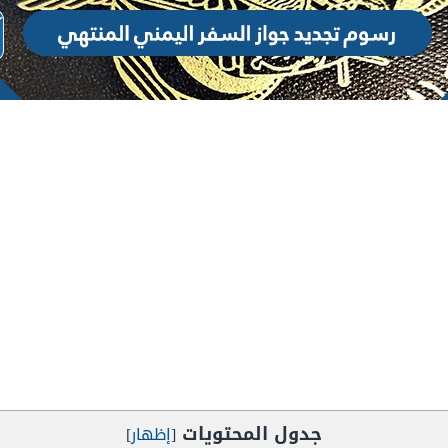
جدول المحتويات
[
إظهار
]