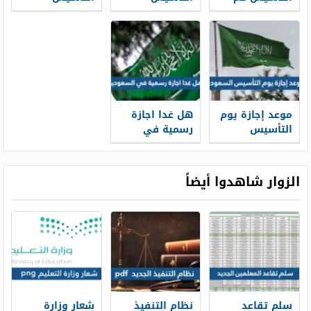
يوم
للمدارس 2022 /
السعودي 2022 /
1443
1443
موعد إجازة يوم
هل غدا اجازة
التأسيس
رسمية في
السعودي
السعودية
بالهجري 1445
الزوار شاهدوا أيضاً
سلم تقاعد
نظام التنفيذ
شعار وزارة