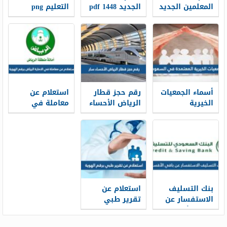
المعلمين الجديد
الجديد 1448 pdf
التعليم png
1448
الجديد 1448
أسماء الجمعيات
رقم حجز قطار
استعلام عن
الخيرية
الرياض الأحساء
معاملة في
المعتمدة في
سار محطة
الامارة الرياض
السعودية
القطار الموحد
برقم الهوية
1448
1448
2026/1448
بنك التسليف
استعلام عن
الاستفسار عن
تقرير طبي
باقي الأقساط
برقم الهوية
برقم الهوية
1448