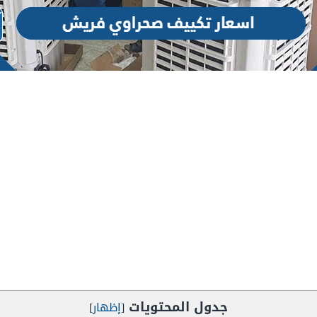
جدول المحتويات
[
إظهار
]