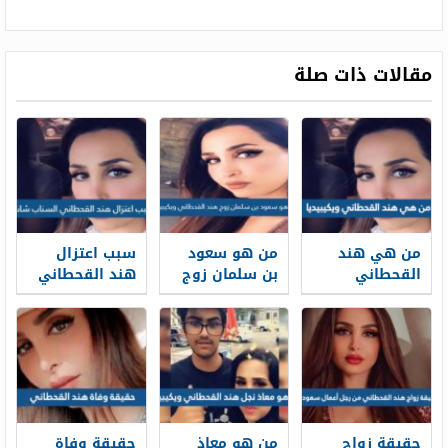
مقالات ذات صلة
من هي هند
من هو سعود
سبب اعتزال
القحطاني
بن سلمان زوج
هند القحطاني
ويكيبيديا
هند القحطاني
السناب شات
ويكيبيديا
حقيقة زواج
من هو معاذ
حقيقة وفاة