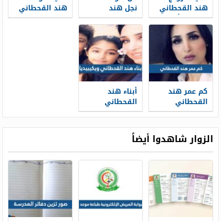
هند القحطاني
نجل هند
هند القحطاني
من رجل أعمال
القحطاني
سعودي
ويكيبيديا
كم عمر هند
أبناء هند
القحطاني
القحطاني
ويكيبيديا
الزوار شاهدوا أيضاً