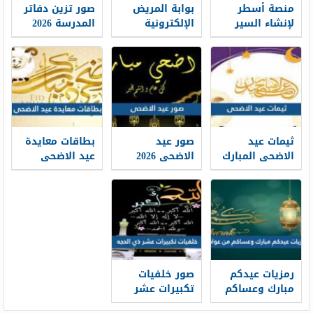
منصة أسطر
بوابة المريض
صور تزين دفاتر
لإنشاء السير
الإلكترونية
المدرسة 2026
الذاتية: حين
طباعة موعد
تتحول الخبرات
والتسجيل فيه
إلى حكاية
1448
مهنية واضحة
ثيمات عيد
صور عيد
بطاقات معايدة
الاضحى المبارك
الاضحى 2026
عيد الاضحى
1448 / 2026
خلفيات تهنئة
المبارك 2026 ،
عيد الاضحى
أفضل بطاقات
جديدة 1448
تهنئة العيد
جديدة 1448
رمزيات عيدكم
صور خلفيات
مبارك وعساكم
تكبيرات عشر
من عواده 1448 /
ذي الحجة