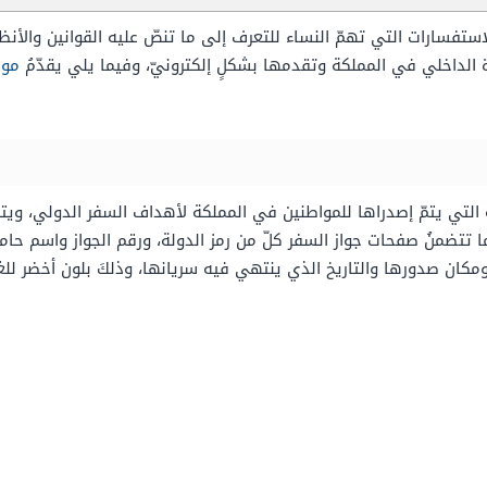
ستفسارات التي تهمّ النساء للتعرف إلى ما تنصّ عليه القوانين والأنظم
ة الداخلي في المملكة وتقدمها بشكلٍ إلكترونيّ، وفيما يلي يقدّمُ
موق
تتضمنُ صفحات جواز السفر كلّ من رمز الدولة، ورقم الجواز واسم حامل ال
مكان صدورها والتاريخ الذي ينتهي فيه سريانها، وذلكَ بلون أخضر للغ