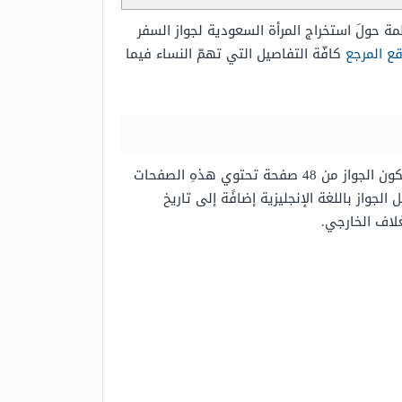
ة حولَ استخراج المرأة السعودية لجواز السفر
ع المرجع
كافّة التفاصيل التي تهمّ النساء فيما
يعدّ جواز السفر السعودي بمثابة الوثيقة الرسمية التي يتمّ إصدراها للمواطنين في المملكة لأهداف السفر الدولي، ويتكون الجواز من 48 صفحة تحتوي هذهِ الصفحات
جواز باللغة الإنجليزية إضافًة إلى تاريخ
لاف الخارجي.