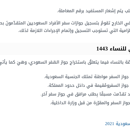
ب يتم إشعار المستفيد برقم المعاملة.
 في الخارج تقومُ بتسجيل جوازات سفر الأفراد السعوديين المتقدّمونَ ب
لزامية التي تستوجب التسجيل وإتمام الإجراءات اللازمة لذلك.
اء 1443
ّة بالنساء فيما يتعلقُ باستخراج جواز السّفر السعودي، وهيَ كما يأتي
جواز السفر مواطنة تمتلك الجنسية السعودية.
جواز السفرومُقيمة في داخل حدود المملكة.
قد تقدّمت مسبقًا بِطلب مرافق في جواز سفر آخر.
ز السفر والمقرّرة من قبل وزارة الداخلية.
دية 2021