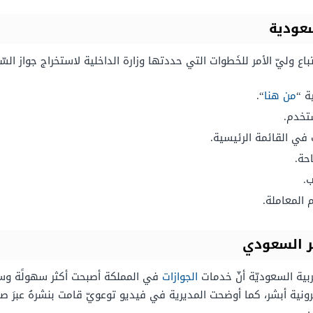
سعودية
ع وليّ الأمر للخَطوات التي حددتها وزارة الداخلية لاستخراج جواز السّ
ة “
من هنا
“.
تخدم.
ت في القائمة الرئيسية.
حة.
ب.
 المعاملة.
ر السعودي
بية السعوديّة أنّ خدمات
الجوازات
في المملكة أصبحت أكثر سهولًة وسرع
لكترونية أبشر، كما أوضحت المديرية في فيديو توعويّ قامت بنشرهُ عبرَ