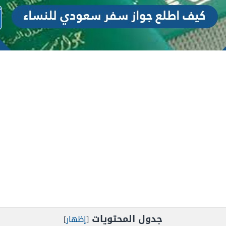
جدول المحتويات
[
إظهار
]