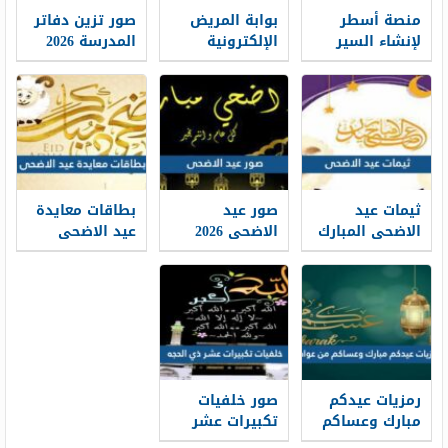
منصة أسطر
بوابة المريض
صور تزين دفاتر
لإنشاء السير
الإلكترونية
المدرسة 2026
الذاتية: حين
طباعة موعد
تتحول الخبرات
والتسجيل فيه
إلى حكاية
1448
مهنية واضحة
ثيمات عيد
صور عيد
بطاقات معايدة
الاضحى المبارك
الاضحى 2026
عيد الاضحى
1448 / 2026
خلفيات تهنئة
المبارك 2026 ،
عيد الاضحى
أفضل بطاقات
جديدة 1448
تهنئة العيد
جديدة 1448
رمزيات عيدكم
صور خلفيات
مبارك وعساكم
تكبيرات عشر
من عواده 1448 /
ذي الحجة