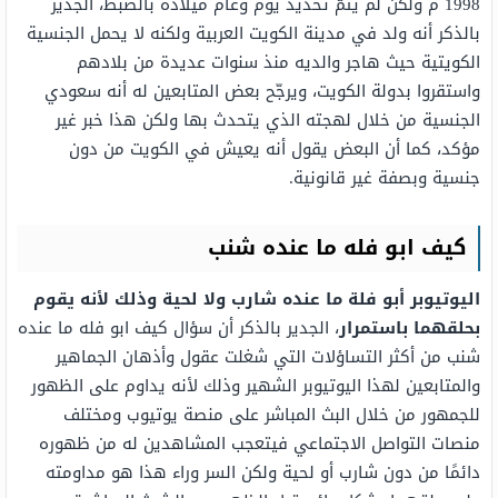
1998 م ولكن لم يتمّ تحديد يوم وعام ميلاده بالضبط، الجدير
بالذكر أنه ولد في مدينة الكويت العربية ولكنه لا يحمل الجنسية
الكويتية حيث هاجر والديه منذ سنوات عديدة من بلادهم
واستقروا بدولة الكويت، ويرجّح بعض المتابعين له أنه سعودي
الجنسية من خلال لهجته الذي يتحدث بها ولكن هذا خبر غير
مؤكد، كما أن البعض يقول أنه يعيش في الكويت من دون
جنسية وبصفة غير قانونية.
كيف ابو فله ما عنده شنب
اليوتيوبر أبو فلة ما عنده شارب ولا لحية وذلك لأنه يقوم
بحلقهما باستمرار
، الجدير بالذكر أن سؤال كيف ابو فله ما عنده
شنب من أكثر التساؤلات التي شغلت عقول وأذهان الجماهير
والمتابعين لهذا اليوتيوبر الشهير وذلك لأنه يداوم على الظهور
للجمهور من خلال البث المباشر على منصة يوتيوب ومختلف
منصات التواصل الاجتماعي فيتعجب المشاهدين له من ظهوره
دائمًا من دون شارب أو لحية ولكن السر وراء هذا هو مداومته