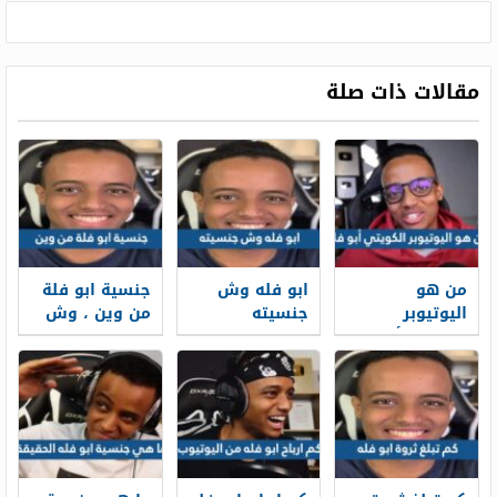
مقالات ذات صلة
من هو
ابو فله وش
جنسية ابو فلة
اليوتيوبر
جنسيته
من وين ، وش
الكويتي أبو فلة
يرجع ابو فله