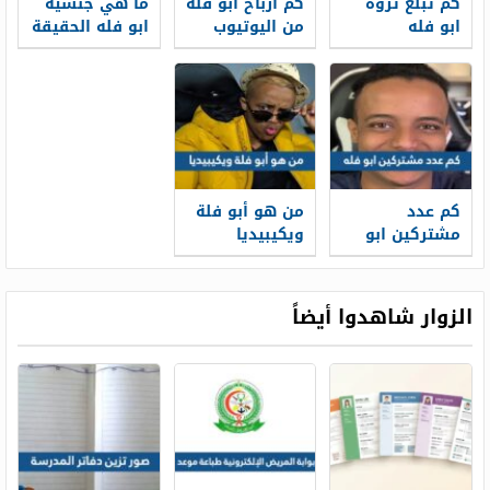
كم تبلغ ثروة
كم ارباح ابو فله
ما هي جنسية
ابو فله
من اليوتيوب
ابو فله الحقيقة
abo falah
كم عدد
من هو أبو فلة
مشتركين ابو
ويكيبيديا
فله
الزوار شاهدوا أيضاً