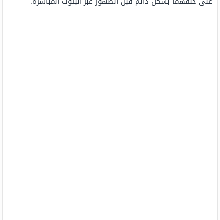
على حلقهما بشكل دائم قبل الظهور عبر البثوث المباشرة.