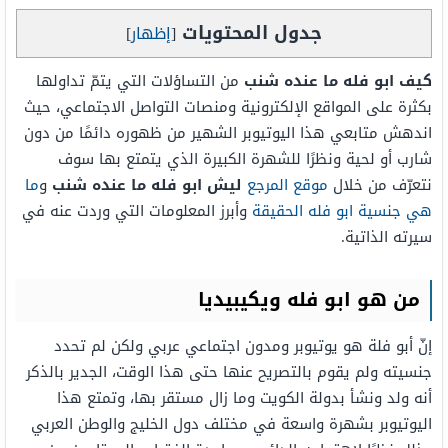
جدول المحتويات
[
إظهار
]
كيف ابو فله ما عنده شنب
من التساؤلات التي يتمّ تداولها
بكثرة على المواقع الإلكترونية ومنصات التواصل الاجتماعي، حيث
اندهش متابعي هذا اليوتيوبر الشهير من ظهوره دائمًا من دون
شارب أو لحية ونظرًا للشهرة الكبيرة الذي يتمتع بها سوف
نتعرّف من خلال
موقع المرجع
ليش ابو فله ما عنده شنب
و
ما
هي جنسية ابو فله الحقيقة
وأبرز المعلومات التي وردت عنه في
سيرته الذاتية.
من هو ابو فله ويكيبيديا
إنّ أبو فلة هو يوتيوبر ومدون اجتماعي عربي ولكن لم تحدد
جنسيته ولم يقوم بالتصريح عنها حتى هذا الوقت، الجدير بالذكر
أنه ولد ونشأ بدولة الكويت وما زال مستقر بها، وتمتع هذا
اليوتيوبر بشهرة واسعة في مختلف دول الخليج والوطن العربي