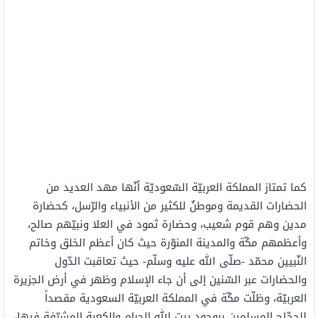
كما تمتاز المملكة العربيّة السّعوديّة أنّها مهد العديد من
الحضارات القديمة وموطنٌ للكثير من الأنبياء والرّسل، كحضارة
مدين وهم قوم شعيب، وحضارة ثمود في العلا ونبيّهم صالح،
وأعظمهم مكّة والمدينة المنوّرة حيث كان أعظم الخلق وخاتم
النّبيين محمّد -صلّى الله عليه وسلّم- حيث تعاقبت الدّول
والحضارات عبر السّنين إلى أن جاء الإسلام وظهر في أرض الجزيرة
العربيّة، وظلّت مكّة في المملكة العربيّة السعودية مقصداً
للحجّاج المسلمين ببوجود بيت الله الحرام والكعبة المشرّفة فيها،