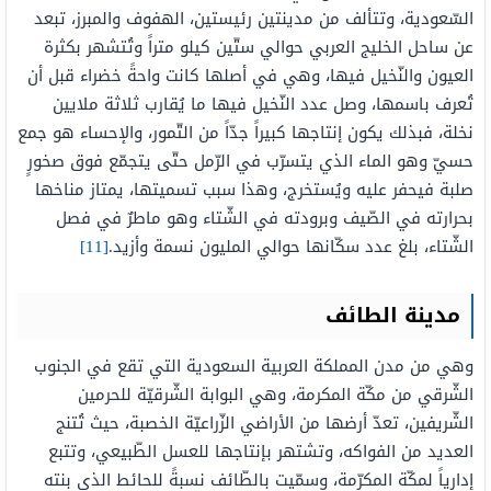
السّعودية، وتتألف من مدينتين رئيستين، الهفوف والمبرز، تبعد
عن ساحل الخليج العربي حوالي ستّين كيلو متراً وتُتشهر بكثرة
العيون والنّخيل فيها، وهي في أصلها كانت واحةً خضراء قبل أن
تُعرف باسمها، وصل عدد النّخيل فيها ما يُقارب ثلاثة ملايين
نخلة، فبذلك يكون إنتاجها كبيراً جدّاً من التّمور، والإحساء هو جمع
حسيّ وهو الماء الذي يتسرّب في الرّمل حتّى يتجمّع فوق صخورٍ
صلبة فيحفر عليه ويُستخرج، وهذا سبب تسميتها، يمتاز مناخها
بحرارته في الصّيف وبرودته في الشّتاء وهو ماطرٌ في فصل
الشّتاء، بلغ عدد سكّانها حوالي المليون نسمة وأزيد.
[11]
مدينة الطائف
وهي من مدن المملكة العربية السعودية التي تقع في الجنوب
الشّرقي من مكّة المكرمة، وهي البوابة الشّرقيّة للحرمين
الشّريفين، تعدّ أرضها من الأراضي الزّراعيّة الخصبة، حيث تُتنج
العديد من الفواكه، وتشتهر بإنتاجها للعسل الطّبيعي، وتتبع
إدارياً لمكّة المكرّمة، وسمّيت بالطّائف نسبةً للحائط الذي بنته