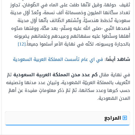
ثقيف حولها، وقيل لأنّها طفت على الماء في الطّوفان، تجاوز
تعداد سكّانها المليون وخمسمائة ألف نسمة، وتُعدّ أوّل مدينة
سعودية تُخطط هندسيّاً، وتُشتهر الطّائف بأنّها أوّل مدينة
قصدها النّبي -صلى الله عليه وسلّم- بعد مكّة، ووقتها صدّوه
أهلها وسلّطوا عليه سفهائهم وعبيدهم وغلمانهم يضربونه
بالحجارة ويسبونه، لكنّه في نهاية الأمر أسلموا جميعاً.
[12]
شاهد أيضًا:
في اي عام تأسست المملكة العربية السعودية
في نهاية مقال
كم عدد مدن المملكة العربية السعودية
تمّ
التّعريف بالمملكة العربيّة السّعودية، وتبيان عدد مدنها وتصنيفه
حسب كبرها وعدد سكانها، ثمّ تمّ ذكر معلوماتٍ مفيدة عن أهمّ
المدن السّعودية.
المراجع