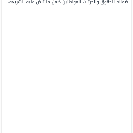
ضمانة للحقوق والحريّات للمواطنين ضمن ما تنصّ عليه الشّريعة،