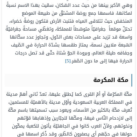
وهي الأكبر بينها من حيث عدد السّكان، سمّيت بهذا الاسم نسبةً
لمكانها، فاسمها جمع روضة المشتقّ من طبيعة الموضع
المنخفض حيث تتلاقى المياه فتنبت الأرض فتكون روضةً خضراء،
تحتلّ موقعاً جغرافيّاً متوسّطاً للمملكة، وتغطّي مساحةً جغرافيّةً
واسعة قد تزيد على مساحات بعض الدّول، وتجاوز عدد سكّانها
السّبعة ملايين نسمة، يمتاز طقسها بشدّة الحرارة في الصّيف
وجفافه طيلة العالم، وبرودة الجوّ شتاءً حتّى قد تصل درجات
الحرارة فيها إلى ما دون الصّفر.
[5]
مكة المكرمة
مكّة المكرّمة أو أمّ القرى كما يُطلق عليها، تعدّ ثاني أهمّ مدينة
في المملكة العربية السعودية وأوّل مدينة بالأهميّة للمسلمين،
تُعرف مكّة بالكثير من الأسماء، ويعود سبب تسميتها باسم مكّة
إلى لازدحام النّاس فيها، ومكّها للجبّارين وإذهابها قوّتهم
ونخوتهم، ولأنّ العرب كانوا في الجاهليّة يأتون للكعبة يمكّون
حولها في حجّهم أي يصفرون كالطّير، وقد ذُكر اسمها في