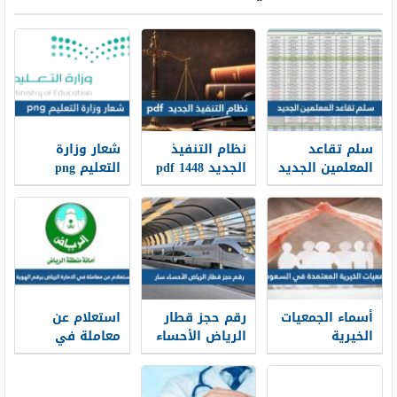
سلم تقاعد
نظام التنفيذ
شعار وزارة
المعلمين الجديد
الجديد 1448 pdf
التعليم png
1448
الجديد 1448
أسماء الجمعيات
رقم حجز قطار
استعلام عن
الخيرية
الرياض الأحساء
معاملة في
المعتمدة في
سار محطة
الامارة الرياض
السعودية
القطار الموحد
برقم الهوية
1448
1448
2026/1448