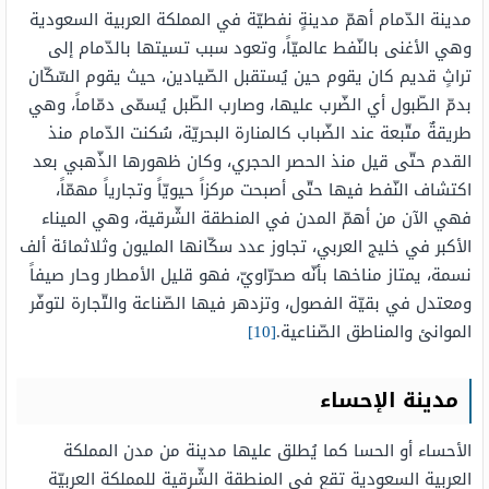
مدينة الدّمام أهمّ مدينةٍ نفطيّة في المملكة العربية السعودية
وهي الأغنى بالنّفط عالميّاً، وتعود سبب تسيتها بالدّمام إلى
تراثٍ قديم كان يقوم حين يُستقبل الصّيادين، حيث يقوم السّكّان
بدمّ الطّبول أي الضّرب عليها، وصارب الطّبل يُسمّى دمّاماً، وهي
طريقةٌ متّبعة عند الضّباب كالمنارة البحريّة، سُكنت الدّمام منذ
القدم حتّى قيل منذ الحصر الحجري، وكان ظهورها الذّهبي بعد
اكتشاف النّفط فيها حتّى أصبحت مركزاً حيويّاً وتجارياً مهمّاً،
فهي الآن من أهمّ المدن في المنطقة الشّرقية، وهي الميناء
الأكبر في خليج العربي، تجاوز عدد سكّانها المليون وثلاثمائة ألف
نسمة، يمتاز مناخها بأنّه صحرّاويّ، فهو قليل الأمطار وحار صيفاً
ومعتدل في بقيّة الفصول، وتزدهر فيها الصّناعة والتّجارة لتوفّر
الموانئ والمناطق الصّناعية.
[10]
مدينة الإحساء
الأحساء أو الحسا كما يُطلق عليها مدينة من مدن المملكة
العربية السعودية تقع في المنطقة الشّرقية للمملكة العربيّة