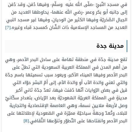
في مسجد النّبيّ -صلّى الله عليه وسلّم- وفيها دُفن، وقد دُفن
إلى جانبه أبو بكر وعمر -رضي الله عنهما- يحاوطها العديد من
الجبال الصّخريّة وفيها الكثير من الوديان، وفيها غير مسجد النبي
العديد من المساجد الإسلامية ذات الشّان كمسجد قباء وغيره.
[7]
مدينة جدة
تقع مدينة جدّة في منطقة تهامة على ساحل البحر الأحمر، وهي
من أهم المدن في المملكة العربية السعودية التي تطلّ على
البحر الأحمر وفيها الميناء الأكبر، ويعود سبب تسميتها باسم جدّة
والتي تعني والدة الأب أو والدة الأم، إلى أمّ البشر حوّاء التي
قيل في بعض الرّوايات أنّها دُفنت فيها، تعدّ جدّة ثاني أكبر
مدينةٍ في المملكة العربيّة السّعوديّة بعد الرّياض، بتعدادٍ سكّانيّ
وصل لأربعة ملايين نسمة، وهي العاصمة الإقتصادية والتجارية
للبلاد، وتُعدّ وجهةً سياحيّة مميّزة في السّعودية لإطلالتها على
البحر الأحمر وانفتاحها على التّطوّر وتنوّعها الثّقافي.
[8]