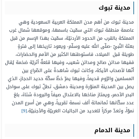
مدينة تبوك
مدينة تبوك من أهم مدن المملكة العربية السعودية وهي
عاصمة منطقة تبوك التي سمّيت باسمها، وموقعها شمال غرب
المملكة بالقرب من الحدود الأردنيّة، سمّيت بهذا الإسم من قبل
بعثة النّبيّ -صلّى الله عليه وسلّم- ويعود تاريخها إلى فترةٍ
طويلة قبل الميلاد، فاستوطنها الكثير من الأمم والحضارات،
ففيها مدائن صالح ومدائن شعيب، وفيها قلعةٌ أثريّة ضخمة يُقال
أنّها لأصحاب الأيكة، وكانت تبوك شاهدةً على الصّراع بين
المسلمين والرّوم قديماً، وفيها يمرّ خطّ سكّة حديد الحجاز، الذي
يصل بين المدينة المنوّرة ومدينة دمشق، تطلّ تبوك على سواحل
البحر الأحمر، ويمتاز مناخها بالاعتدال صيفاً والبرودة شتاءً، بلغ
عدد سكّانها ثمانمائة ألف نسمة تقريباً، وهي من أسرع المدن
نموّاً، وتعدّ مركزاً للعديد من الجاليات العربيّة والأجنبيّة.
[9]
مدينة الدمام