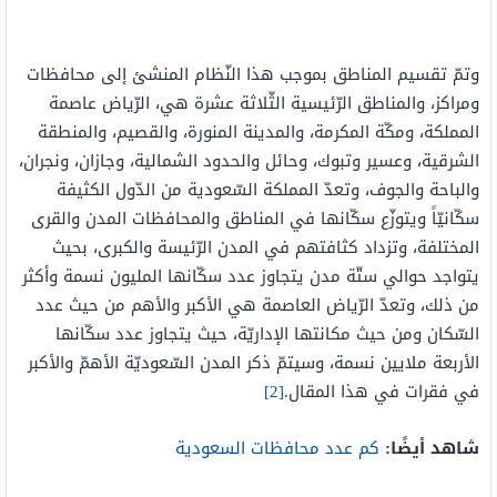
وتمّ تقسيم المناطق بموجب هذا النّظام المنشئ إلى محافظات
ومراكز، والمناطق الرّئيسية الثّلاثة عشرة هي، الرّياض عاصمة
المملكة، ومكّة المكرمة، والمدينة المنورة، والقصيم، والمنطقة
الشرقية، وعسير وتبوك، وحائل والحدود الشمالية، وجازان، ونجران،
والباحة والجوف، وتعدّ المملكة السّعودية من الدّول الكثيفة
سكّانيّاً ويتوزّع سكّانها في المناطق والمحافظات المدن والقرى
المختلفة، وتزداد كثافتهم في المدن الرّئيسة والكبرى، بحيث
يتواجد حوالي ستّة مدن يتجاوز عدد سكّانها المليون نسمة وأكثر
من ذلك، وتعدّ الرّياض العاصمة هي الأكبر والأهم من حيث عدد
السّكان ومن حيث مكانتها الإداريّة، حيث يتجاوز عدد سكّانها
الأربعة ملايين نسمة، وسيتمّ ذكر المدن السّعوديّة الأهمّ والأكبر
في فقرات في هذا المقال.
[2]
شاهد أيضًا:
كم عدد محافظات السعودية