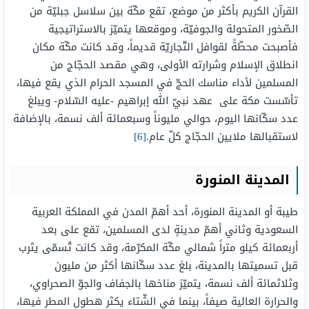
القرآن الكريم بأكثر من موضع، تقع مكّة بين سلاسل جبليّة من
الصّخور المتحولة والجوفيّة، وموقعها يتميّز بالاستراتيجية
فأصبحت محطّةً لقوافل التّجاريّة قديماً، وقد كانت مكّة مكان
انطلاق الإسلام وشرارته الأولى، وهي مقصد الحجّاج من
المسلمين لأداء مناسك الحجّ في المسجد الحرام الذي يقع فيها،
تأسّست مكة على عهد نبيّ الله إبراهيم -عليه السّلام- ويبلغ
عدد سكّانها اليوم، حوالي مليوناً وسبعمائة ألف نسمة، بالإضافة
لاستقبالها ملايين الحجّاج كلّ عام.
[6]
المدينة المنورة
طيبة أو المدينة المنورة، أحد أهمّ المدن في المملكة العربية
السعودية وثاني أهمّ مدينةٍ لدى المسلمين، تقع على بعد
أربعمائة كيلو متراً شمالي مكّة المكرّمة، وقد كانت تُسمّى يثرب
قبل تسميتها بالمدينة، بلغ عدد سكّانها أكثر من مليون
وثلاثمائة ألف نسمة، يتميّز مناخها بالجفاف والجوّ الصحراوي،
والحرارة العالية صيفاً، بينما في الشّتاء يكثر هطول المطر فيها،