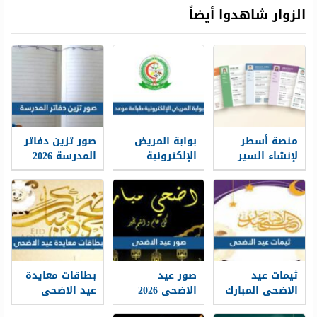
الزوار شاهدوا أيضاً
منصة أسطر
بوابة المريض
صور تزين دفاتر
لإنشاء السير
الإلكترونية
المدرسة 2026
الذاتية: حين
طباعة موعد
تتحول الخبرات
والتسجيل فيه
إلى حكاية
1448
مهنية واضحة
ثيمات عيد
صور عيد
بطاقات معايدة
الاضحى المبارك
الاضحى 2026
عيد الاضحى
1448 / 2026
خلفيات تهنئة
المبارك 2026 ،