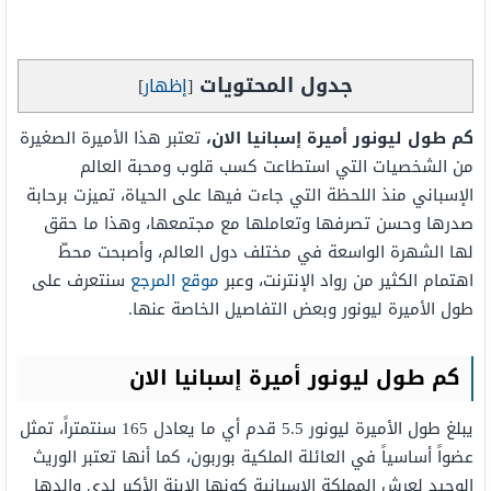
جدول المحتويات
[
إظهار
]
كم طول ليونور أميرة إسبانيا الان،
تعتبر هذا الأميرة الصغيرة
من الشخصيات التي استطاعت كسب قلوب ومحبة العالم
الإسباني منذ اللحظة التي جاءت فيها على الحياة، تميزت برحابة
صدرها وحسن تصرفها وتعاملها مع مجتمعها، وهذا ما حقق
لها الشهرة الواسعة في مختلف دول العالم، وأصبحت محطّ
اهتمام الكثير من رواد الإنترنت، وعبر
موقع المرجع
سنتعرف على
طول الأميرة ليونور وبعض التفاصيل الخاصة عنها.
كم طول ليونور أميرة إسبانيا الان
يبلغ طول الأميرة ليونور 5.5 قدم أي ما يعادل 165 سنتمتراً، تمثل
عضواً أساسياً في العائلة الملكية بوربون، كما أنها تعتبر الوريث
الوحيد لعرش المملكة الإسبانية كونها الابنة الأكبر لدى والدها