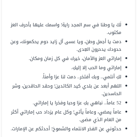
لَكَ يا وطنا في سم المجد راية؛ واسمك عليها بأحرف العز
مكتوب.
دمت يا أجمل وطن، ويا عسى آل زايد دوم يحكمونك، وعن
حدودك يدحرون العِدى.
إماراتي العز والأمان، خيرك في كل زمان ومكان.
إماراتي وما الحب إلا إليكِ.
لكِ أنتمي.. وبك أفتخر.. دمت لنا عزا وأمناً.
اللهم أبعد عن بلدي كيد الكائدين؛ وحقد الحاقدين، وشر
الحاسدين.
52 عاماً.. نباهي بكِ عزا وحبا وفخرا يا إماراتي.
عاماً يمضي، وعاماً يأتي؛ وكل عام يزداد حب إماراتي أكثر
من العام الذي مضى.
حدثوني عن الفخر الانتماء والشموخ؛ أحدثكم عن الإمارات.