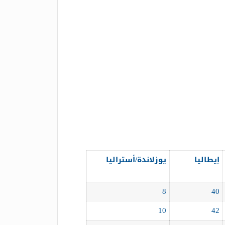
إيطاليا
يوزلاندة/أستراليا
8
40
10
42