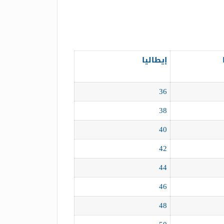
إيطاليا
36
38
40
42
44
46
48