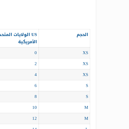
الحجم
US الولايات المتح
الأمريكية
0
XS
2
XS
4
XS
6
S
8
S
10
M
12
M