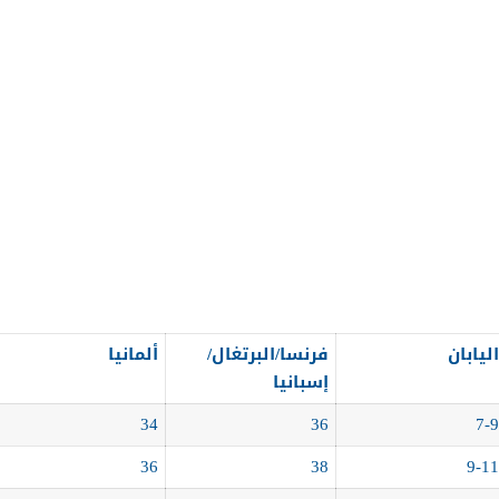
اليابان
فرنسا/البرتغال/
ألمانيا
إسبانيا
34
36
7-9
36
38
9-11