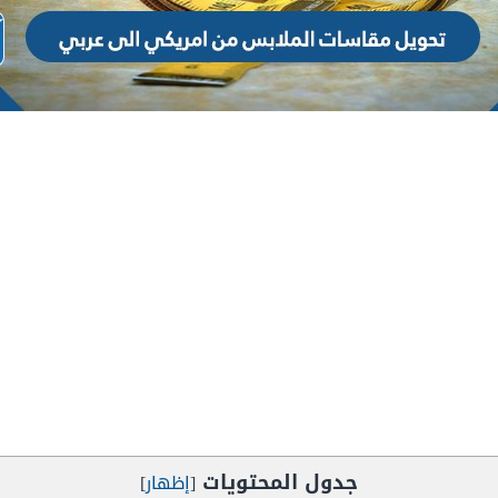
جدول المحتويات
[
إظهار
]