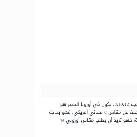
عندما يتعلق الأمر بمقاس المرأة في أوروبا، فمن السهل تفهم الأمور بمجرد أن يعتاد عليها الزبون. بدلاً من أن يكون الحجم 8،10،12، يكون في أوروبا الحجم هو
38،40،42. لذلك، طالما أنك تعلم أن حجم الولايات المتحدة 8 يساوي حجمًا أوروبيًا 38. على سبيل المثال، إذا كان الزبون يبحث عن مقاس 8 نسائي أمريكي، فهو بحاجة
إلى طلب مقاس أوروبي 38 للحصول على الحجم المناسب. كذلك إذا كان يبحث عن مقاس 14 للنساء في الولايات المتحدة، فهو تريد أن يطلب مقاس أوروبي 44.