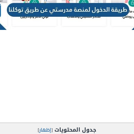
جدول المحتويات
[
إظهار
]