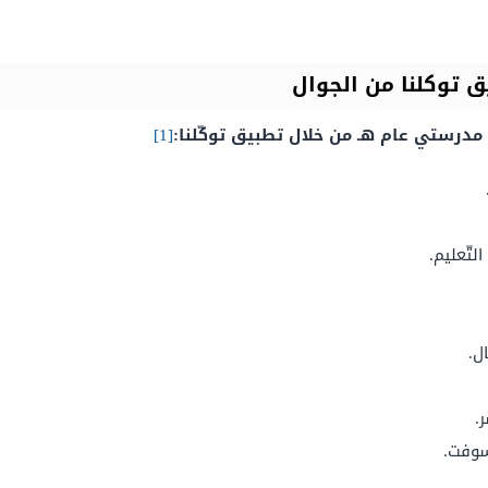
توكلنا من الجوال
مدرستي عام هـ من خلال تطبيق توكّلنا:
[1]
تّعليم.
ل.
.
سوفت.