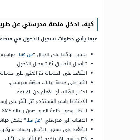
كيف ادخل منصة مدرستي عن طريق 
فيما يأتي خطوات تسجيل الدّخول في منصّة 
تحميل توكّلنا على الجوّال “
من هنا
” مباشرة.
تشغيل التّطبيق ثمّ تسجيل الدّخول.
الضّغط على الخدمات ثمّ العثور على خدمات ال
النّقر على خدمة بيانات منصّة مدرستي.
اختيار الطّالب أو المُعلّم من القائمة.
الاحتفاظ باسم المُستخدم ثمّ النّقر على إرسا
انتظار وصول كلمة المرور ضمن رسالة SMS.
الذهاب إلى مدرستي “
من هنا
” بشكل مباشر
الضّغط على تسجيل الدّخول بحساب مايكرو
كتابة اسم المُستخدم ثمّ النّقر على التّالي.