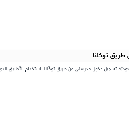
طريق توكلنا
لسّعوديّة تسجيل دخول مدرستي عن طريق توكّلنا باستخدام التّطبيق الذي ي