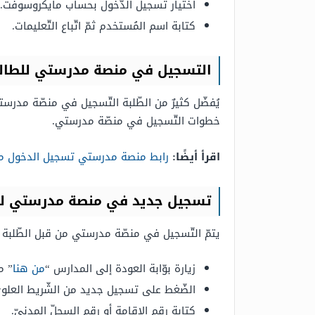
اختيار تسجيل الدّخول بحساب مايكروسوفت.
كتابة اسم المُستخدم ثمّ اتّباع التّعليمات.
التسجيل في منصة مدرستي للطال
يُفضّل كثيرٌ من الطّلبة التّسجيل في منصّة مدرست
خطوات التّسجيل في منصّة مدرستي.
اقرأ أيضًا:
رابط منصة مدرستي تسجيل الدخول مايك
تسجيل جديد في منصة مدرستي للط
يتمّ التّسجيل في منصّة مدرستي من قبل الطّلبة ب
زيارة بوّابة العودة إلى المدارس “
من هنا
” م
الضّغط على تسجيل جديد من الشّريط العلوي
كتابة رقم الإقامة أو رقم السجلّ المدنيّ.