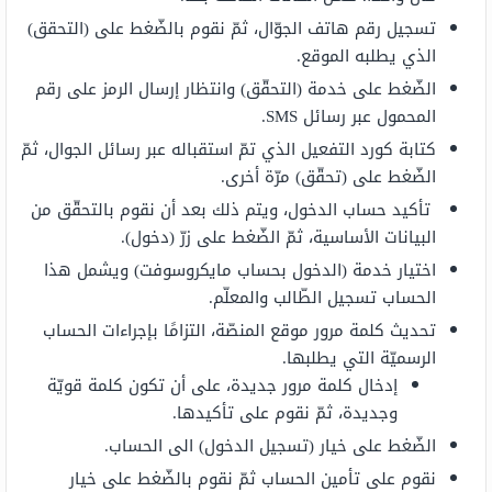
تسجيل رقم هاتف الجوّال، ثمّ نقوم بالضّغط على (التحقق)
الذي يطلبه الموقع.
الضّغط على خدمة (التحقّق) وانتظار إرسال الرمز على رقم
المحمول عبر رسائل SMS.
كتابة كورد التفعيل الذي تمّ استقباله عبر رسائل الجوال، ثمّ
الضّغط على (تحقّق) مرّة أخرى.
تأكيد حساب الدخول، ويتم ذلك بعد أن نقوم بالتحقّق من
البيانات الأساسية، ثمّ الضّغط على زرّ (دخول).
اختيار خدمة (الدخول بحساب مايكروسوفت) ويشمل هذا
الحساب تسجيل الطّالب والمعلّم.
تحديث كلمة مرور موقع المنصّة، التزامًا بإجراءات الحساب
الرسميّة التي يطلبها.
إدخال كلمة مرور جديدة، على أن تكون كلمة قويّة
وجديدة، ثمّ نقوم على تأكيدها.
الضّغط على خيار (تسجيل الدخول) الى الحساب.
نقوم على تأمين الحساب ثمّ نقوم بالضّغط على خيار