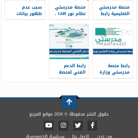
منصة مدرستي
منصة مدرستي
سبب عدم
التعليمية رابط
نظام نور 1448 ،
ظهور بيانات
دخول مباشر
شرح تسجيل
منصة مدرستي
1448
دخول منصة
للطلاب
مدرستي عبر
نظام نور
رابط منصة
رابط الدعم
مدرستي وزارة
الفني لمنصة
التعليم تويتر
مدرستي schools
madrasati sa
tickets
حقوق النشر محفوظة © 2026 موقع المرجع
من نحن
اتصل بنا
سياسة الخصوصية