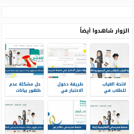
الزوار شاهدوا أيضاً
لائحة الغياب
طريقة دخول
حل مشكلة عدم
للطلاب في
الاختبار في
ظهور بيانات
السعودية 1448
منصة مدرستي
تسجيل دخول
1448
منصة مدرستي