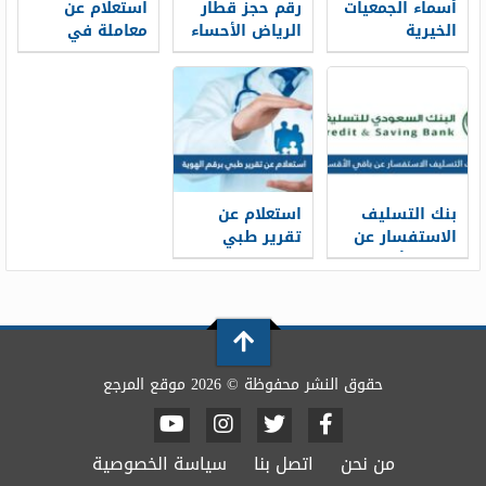
أسماء الجمعيات
رقم حجز قطار
استعلام عن
الخيرية
الرياض الأحساء
معاملة في
المعتمدة في
سار محطة
الامارة الرياض
السعودية
القطار الموحد
برقم الهوية
1448
1448
2026/1448
بنك التسليف
استعلام عن
الاستفسار عن
تقرير طبي
باقي الأقساط
برقم الهوية
برقم الهوية
1448
1448
حقوق النشر محفوظة © 2026 موقع المرجع
من نحن
اتصل بنا
سياسة الخصوصية