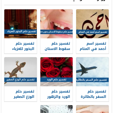
تفسير اسم
تفسير حلم
تفسير حلم
أحمد في المنام
سقوط الاسنان
البخور للعزباء
للعزباء
بدون دم في
في المنام
والمتزوجة
المنام لابن
للعزباء
والحامل
سيرين
والمتزوجة
والحامل
تفسير حلم
تفسير حلم
تفسير حلم
السفر بالطائرة
الورد والزهور
الوزغ الصغير
في المنام
في المنام لابن
في المنام
سيرين والإمام
العزباء
صادق
والمتزوجة