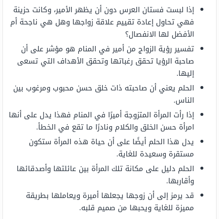
إذا لبست فستان العرس دون أن يظهر الأمير، وكانت حزينة
فهي تحاول إعادة تقييم علاقة زواجها وهل هي ناجحة أم
الأفضل لها الانفصال؟
تفسير رؤية الزواج من أمير في المنام هو مؤشر على أن
صاحبة الرؤيا تحقق رغباتها وتحقق الأهداف التي تسعى
إليها.
الحلم يعني أن صاحبته ذات خلق حسن محبوب ومرغوب بين
الناس.
إذا رأت المرأة المتزوجة أميرًا في المنام فهذا يدل على أنها
امرأة حسن الخلق والكلام ونادرًا ما تقع في الخطأ.
يدل هذا الحلم أيضًا على أن حياة هذه المرأة ستكون
مستقرة وسعيدة للغاية.
الحلم دليل على مكانة تلك المرأة بين عائلتها وأصدقائها
وأقاربها.
قد يرمز إلى أن زوجها يجعلها أميرة ويعاملها بطريقة
مميزة للغاية ويحبها من صميم قلبه.