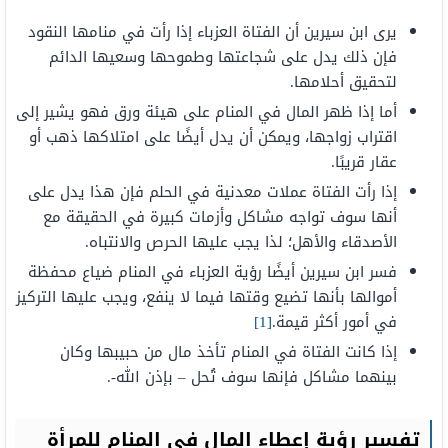
يرى ابن سيرين أن الفتاة العزباء إذا رأت في منامها النقود
فإن ذلك يدل على شجاعتها وطموحها وسعيها الدائم
لتحقيق أحلامها.
أما إذا ظهر المال في المنام على هيئة ورق فهو يشير إلى
اقتراب زواجها، ويمكن أن يدل أيضًا على امتلاكها ذهب أو
عقار قريبًا.
إذا رأت الفتاة عملات معدنية في الحلم فإن هذا يدل على
أنها سوف تواجه مشاكل وأزمات كبيرة في الحقيقة مع
الأصدقاء والأهل؛ لذا يجب عليها الحرص والانتباه.
فسر ابن سيرين أيضًا رؤية العزباء في المنام ضياع محفظة
أموالها بأنها تضيع وقتها فيما لا ينفع، ويجب عليها التركيز
في أمور أكثر قيمة.
[1]
إذا كانت الفتاة في المنام تأخذ مال من حبيبها وكان
بينهما مشاكل فإنها سوف تُحل – بإذن الله-.
تفسير رؤية إعطاء المال في المنام للمرأة