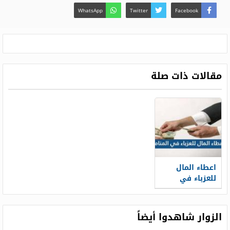
WhatsApp
Twitter
Facebook
مقالات ذات صلة
اعطاء المال
للعزباء في
المنام لابن
سيرين وابن
شاهين
الزوار شاهدوا أيضاً
والنابلسي