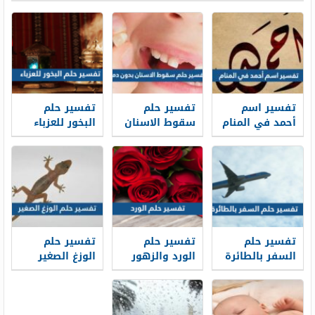
والإمام الصادق
تفسير اسم
تفسير حلم
تفسير حلم
أحمد في المنام
سقوط الاسنان
البخور للعزباء
للعزباء
بدون دم في
في المنام
والمتزوجة
المنام لابن
للعزباء
والحامل
سيرين
والمتزوجة
والحامل
تفسير حلم
تفسير حلم
تفسير حلم
السفر بالطائرة
الورد والزهور
الوزغ الصغير
في المنام
في المنام لابن
في المنام
سيرين والإمام
العزباء
صادق
والمتزوجة