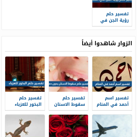
تفسير حلم
رؤية الجن في
المنام لابن
سيرين وابن
شاهين
الزوار شاهدوا أيضاً
والنابلسي
والصادق
تفسير اسم
تفسير حلم
تفسير حلم
أحمد في المنام
سقوط الاسنان
البخور للعزباء
للعزباء
بدون دم في
في المنام
والمتزوجة
المنام لابن
للعزباء
والحامل
سيرين
والمتزوجة
والحامل