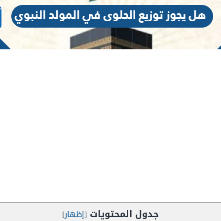
جدول المحتويات
[
إظهار
]