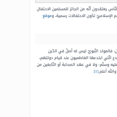
ّاس يعتقدون أنّه من الجائز للمسلمين الاحتفال
 الإسلاميّ تكون الاحتفالات رسمية، و
موقع
 فالمولد النّبويّ ليس له أصلٌ في الدّين
لبدع الّتي ابتدعها الفاطميون عند قيام دولتهم،
يه وسلّم- ولا في عهد الصحابة أو التّابعين من
الله أعلم
.[1]