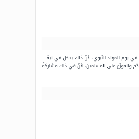
 في يوم المولد النّبوي، لأنّ ذلك يدخل في نية
دّم والموزّع على المسلمين، لأنّ في ذلك مشاركةٌ