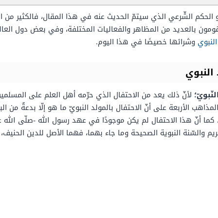
الحكم الشّرعي الذي سيتمّ الحديث عنه في هذا المقال، فالكثير من الن
يقومون بالعديد من المظاهر والفعاليات المختلفة، وفي بعض دول العالم
لنبوي
وشرائها خصيصًا في هذا اليوم.
النبوي
ّبويّ؛
لأنّ ذلك يعد من الاحتفال الذي حرّمه أهل العلم على المسلمين،
ذاهب الأربعة على أنّ الاحتفال بالمولد النبويّ ما هو إلّا بدعةٌ من ا
ا أنّ هذا الاحتفال لم يكن موجودًا في عهد رسول الله -صلّى الله عل
يم والسّنة النبوية الصحيحة وما جاء بهما، فهما الأصل للدين الحنيف، و