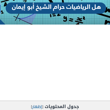
جدول المحتويات
[
إظهار
]