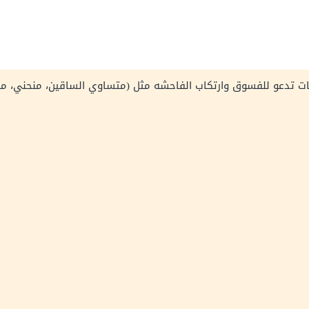
حات تدعو للفسوق وارتكاب الفاحشه مثل (متساوي الساقين، منحني، 