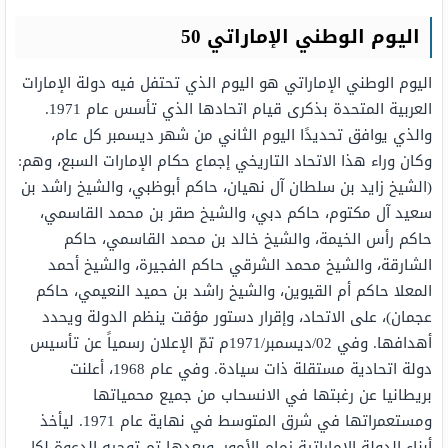
اليوم الوطني الإماراتي 50
اليوم الوطني الإماراتي هو اليوم الذي تحتفل فيه دولة الإمارات
العربية المتحدة بذكرى قيام اتحادها الذي تأسس عام 1971.
والذي يوافق تحديدًا اليوم الثاني من شهر ديسمبر كل عام،
وكان وراء هذا الاتحاد التاريخي إجماع حكام الإمارات السبع، وهم:
(الشيخ زايد بن سلطان آل نهيان، حاكم أبوظبي، والشيخ راشد بن
سعيد آل مكتوم، حاكم دبي، والشيخ صقر بن محمد القاسمي،
حاكم رأس الخيمة، والشيخ خالد بن محمد القاسمي، حاكم
الشارقة، والشيخ محمد الشرقي حاكم الفجيرة، والشيخ أحمد
المعلا حاكم أم القيوين، والشيخ راشد بن حميد النعيمي، حاكم
عجمان)، على الاتحاد، وإقرار دستور مؤقت ينظم الدولة ويحدد
أهدافها. وفي 02/ديسمبر/1971م تمّ الإعلان رسمياً عن تأسيس
دولة اتحادية مستقلة ذات سيادة. وفي عام 1968، أعلنت
بريطانيا عن رغبتها في الانسحاب من جميع محمياتها
ومستعمراتها في شرق المتوسط في نهاية عام 1971. ليأخذ
أبناء الدولة الإماراتية زمام الأمور، وبعدها تم توجيه الدعوة لكل