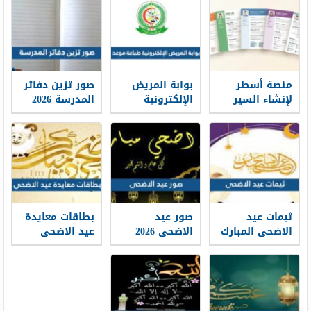
منصة أسطر
بوابة المريض
صور تزين دفاتر
لإنشاء السير
الإلكترونية
المدرسة 2026
الذاتية: حين
طباعة موعد
تتحول الخبرات
والتسجيل فيه
إلى حكاية
1448
مهنية واضحة
ثيمات عيد
صور عيد
بطاقات معايدة
الاضحى المبارك
الاضحى 2026
عيد الاضحى
1448 / 2026
خلفيات تهنئة
المبارك 2026 ،
عيد الاضحى
أفضل بطاقات
جديدة 1448
تهنئة العيد
جديدة 1448