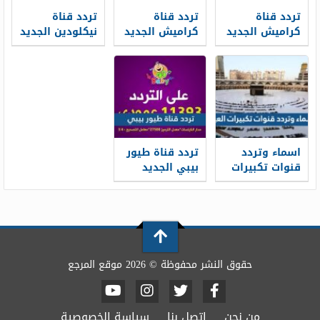
تردد قناة
تردد قناة
تردد قناة
كراميش الجديد
كراميش الجديد
نيكلودين الجديد
2026 Karameesh
2026 نايل سات
2026 Nickelodeon
TV على نايل
على نايل سات
سات وعرب سات
اسماء وتردد
تردد قناة طيور
قنوات تكبيرات
بيبي الجديد
العيد 2026
2026 Toyor Baby
على النايل سات
وعرب سات
حقوق النشر محفوظة © 2026 موقع المرجع
من نحن
اتصل بنا
سياسة الخصوصية