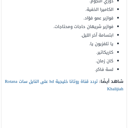
دوري النجوم.
الكاميرا الخفية.
فوازير عمو فؤاد.
فوازير شريهان حاجات ومحتاجات.
ابتسامة آخر الليل.
يا تلفزيون يا.
كاريكاتير.
كان زمان.
لسة فاكر.
شاهد أيضًا:
تردد قناة روتانا خليجية hd على النايل سات Rotana
Khalijiah