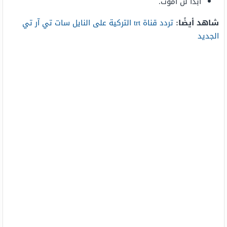
أبدًا لن أموت.
شاهد أيضًا:
تردد قناة trt التركية على النايل سات تي آر تي
الجديد