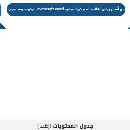
جدول المحتويات
[
إظهار
]