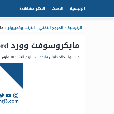
الرئيسية
الأحدث
الأكثر مشاهدة
الرئيسية
/
المرجع التقني
،
انترنت وكمبيوتر
/
مايكروسو
مايكروسوفت وورد microsoft word من أشهر برامج معالجة النصوص المجانية
كتب بواسطة:
دانيال فاروق
–
تاريخ النشر:
10 مارس 2025 - 7:24م