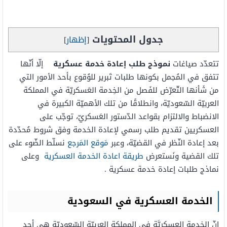
جدول المحتويات
[
إظهار
]
تتعدّد صياغات
نموذج طلب إعادة خدمة عسكرية
إلّا أنّها
تتفق في المُجمل بكونها طلبات تَبرير للوُقوع بأحد الأمور التي
من شَأنها التّعرّض للفَصل من الخِدمة العَسكريّة في المملكة
العربيّة السّعوديّة، وانطلاقًا من تلك الأهميّة الكبيرة في
الانضباط والالتزام بقواعد الدّستور العَسكريّ، توجّب على
العسكريين تقديم طلب رسمي لإعادة الخدمة وفق شروط مُحدّدة
بعد إعادة النّظر في القضيّة، وعبر
مَوقع المَرجع
نسلّط الضّوء على
تلك القضية ونَستعرض
طريقة اعادة الخدمة العسكرية
وعلى
نماذج طلبات إعادة خدمة عسكرية .
الخدمة العسكرية في السعودية
إنّ الخدمة العسكريَّة في المملكة العربيّة السّعوديّة هي أحد