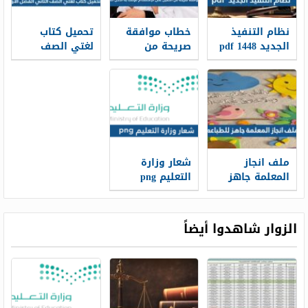
نظام التنفيذ
خطاب موافقة
تحميل كتاب
الجديد 1448 pdf
صريحة من
لغتي الصف
الكفيل على
الثاني الفصل
الإستقدام
الاول 1448 pdf
موضحاً به الدخل
الشهري 1448
ملف انجاز
شعار وزارة
المعلمة جاهز
التعليم png
للطباعه 1448
الجديد 1448
الزوار شاهدوا أيضاً