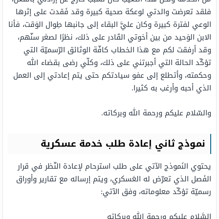
فلقد تعرضت والدتي لوعكة صحية كبيرة وقد فَقدت على إثرها
الوعي لفترة كبيرة وكان عليَّ البقاء إلى جانبها طِوال الوَقت، فأنا
الابن الوَحيد من بين أخوتي القَادر على ذلك، نظرًا لصغر سنّهم،
وقد أرفقت لكم مع هذا الخطاب كافّة الوثائق الرّسميّة التي
تؤكّد الحالة التي أجبرتني على ذلك، وكلّي رضى بقضاء الله
وحكمته، وأتطلع إلى عفو سيادتكم حتى يتم إعادتي إلى العمل
الذي أحبه وأرغب به كثيرا.
والسّلام عليكم ورحمة الله وبركاته.
نموذج ثاني إعادة طلب خدمة عسكرية
يحتوي النَموذج الآتي على طلب استرحام لإعادة النّظر في قرار
الفَصل الذي تعرّض له العَسكري، ويتم إرساله مع تقارير وأوراق
رسميّة تؤكّد معلوماته، وفق الآتي:
السَّلام عليكم ورحمة الله وبركاته