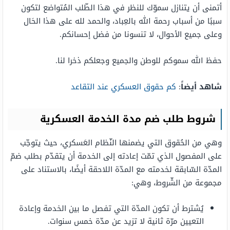
أتمنى أن يتنازل سموّك للنظر في هذا الطّلب المُتواضع لتكون
سببًا من أسباب رحمة الله بالعِباد، والحمد لله على هذا الحَال
وعلى جميع الأحوال، لا تنسونا من فضل إحسانكم.
حفظ الله سموكم للوطن والجميع وجعلكم ذخرا لنا.
شاهد أيضاً
:
كم حقوق العسكري عند التقاعد
شروط طلب ضم مدة الخدمة العسكرية
وهي من الحُقوق التي يضمنها النّظام العَسكري، حيث يتوجّب
على المفصول الذي تمّت إعادته إلى الخدمة أن يتقدّم بطلب ضمّ
المدّة السّابقة لخدمته مع المدّة اللاحقة أيضًا، بالاستناد على
مجموعة من الشّروط، وهي:
يُشترط أن تكون المدّة التي تفصل ما بين الخدمة وإعادة
التعيين مرّة ثانية لا تزيد عن مدّة خمس سنوات.