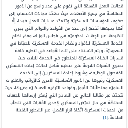
مَجالات العمل المُهمّة التي تقوم على عدد واسع من الأمور
الحسّاسة في جميع الأصعدة، حيث تتعدّد مجالات الانتساب إلى
صفوف المؤسسات العسكريّة وتتعدّد مسارات العمل فيها، إلَّا
أنّها جميعها تخضع إلى عدد من القَواعد واللوائح التي يجري
تنظيمها عبر الجِهات الحكوميّة في مَجلس الوزراء، وفق نظام
الخدمة العسكريّة للأفراد ونظام الخدمة العسكريّة للضبّاط في
السعوديّة، ويتم الاستناد على تلك القَواعد في تنظيم كافة
مَسارات الحَياة العسكريّة للمتطوع في الخدمة للبلاد، حيث
تحتوي الفَقرات اللازمة على تنظيم شامل لحالات إعادة العَسكري
المَفصول للوظيفة، وشروط إعادة العسكريين إلى الخدمة
العسكريّة وغيرها من الأمور الأساسيّة الأخرى كالرَّواتب والعلاوات
السنويّة ومتطلّبات القُبول وقواعد الترقية العسكريّة وغيرها، حيث
نتحدّث عبر مقالنا الحالي عن النماذج التي يُمكن إرسالها للجهات
المختصّة في حال تعرّض العسكري لإحدى الفَقرات التي تتطلّب
من الجهات العسكرية اتّخاذ قرار الفصل، عبر السّطور القليلة
القادمة.
[1]