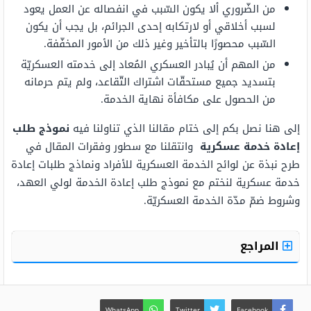
من الضّروري ألا يكون السّبب في انفصاله عن العمل يعود
لسبب أخلاقي أو لارتكابه إحدى الجرائم، بل يجب أن يكون
السّبب محصورًا بالتأخير وغير ذلك من الأمور المخفّفة.
من المهم أن يُبادر العسكري المُعاد إلى خدمته العسكريّة
بتسديد جميع مستحقّات اشتراك التّقاعد، ولم يتم حرمانه
من الحصول على مكافأة نهاية الخدمة.
إلى هنا نصل بكم إلى ختام مقالنا الذي تناولنا فيه
نموذج طلب
إعادة خدمة عسكرية
وانتقلنا مع سطور وفقرات المقال في
طرح نبذة عن لوائح الخدمة العسكرية للأفراد ونماذج طلبات إعادة
خدمة عسكرية لنختم مع نموذج طلب إعادة الخدمة لولي العهد،
وشروط ضمّ مدّة الخدمة العسكريّة.
المراجع
WhatsApp
Twitter
Facebook