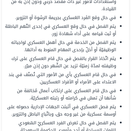
واستعدادات لأمور غير ذات مقصد حربي ودون إذن به من
القيادة.
في حال وقع الفَرد العَسكري بجريمة الرشوة أو التزوير.
يتم الفصل في حال وقع العسكري في إحدى التّهم الباطلة
أو ثبت قيامه على أداء شهادة زور.
يتم الفصل من الخدمة في حال أهمل العسكري لواجباته
الوظيفيّة أو أخلّ بإحدى المهام المنوط به أدائها.
يتم اتّخاذ القرار بالفصل في حال قام العسكري على ترك
وظيفته لمدّة زمنيّة تزيد عن الشّهر دون إذن مبرّر.
في حال قام العسكري بأي من الأمور التي تُصنّف في بند
الاعتداء على الأمراء أو الأفراد العسكريين.
في حال قام العسكري على ارتكاب أعمال مُخالفة من
شأنها أن تمسّ في كرامته أو رتبته العسكريّة.
يتم فصل العسكري في أثبتت الجهات الإدارية حصوله على
أوسمة عسكرية من غير وجه حق، وباتّباع الباطل والتزوير.
يتم الفصل في حال تعرض الفرد العسكريّ السّعودي
للقوات المسلحة أو أحد مأموري الحكومة السعوديّة.