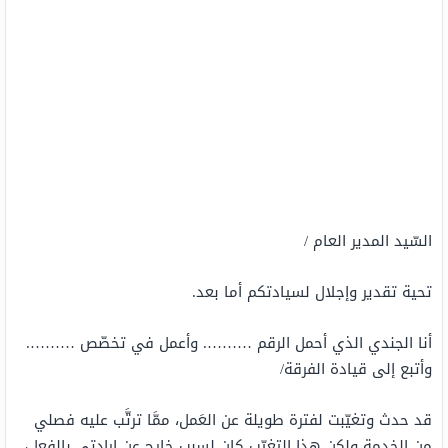
السّيد المدير العام /
تحية تقدير وإجلال لسيادتكم أما بعد.
أنا الجندي الذي أحمل الرقم ………. وأعمل في تخصّص ……….
وأتبع إلى قيادة الفرقة/
قد حدث وتغيّبت لفترة طويلة عن العَمل، ممَّا ترتَّب عليه فصلي
من الخدمة ولكن هذا التغيّب كان لسبب خارج عن إرادتي بالفعل،