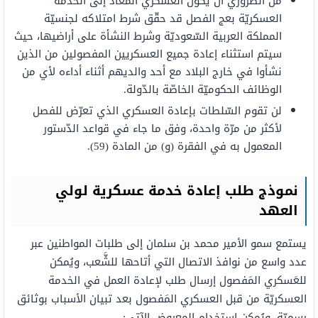
من الضّروري أن يكون العسكري المُعاد إلى الخدمة
العسكريّة بعج الفصل قد حقّق شرط امتلاكه لجنسيّة
المملكة العربية السّعوديّة وشرط النشأة على أراضيها، حيث
سيتم استثناء إعادة جميع العسكريين المفصولين من الذين
نشأوا في خارج البلاد مع أحد والديهم أثناء أداءه لأي من
الوظائف الحكوميّة الخاصّة بالدّولة.
لن تقوم السّلطات بإعادة العسكري الذي تعرّض للفصل
لأكثر من مرّة واحدة، وفق ما جاء في قواعد الدّستور
المعمول به في الفقرة (و) من المادة (59).
نموذج طلب إعادة خدمة عسكرية لولي
العهد
يستمع سمو الأمير محمد بن سلمان إلى طلبات المواطنين عبر
عدد واسع من نوافذ الاتصال التي أتاحها للشَّعب، ويُمكن
للعَسكري المَفصول إرسال طلب لإعادة العمل في الخدمة
العسكريّة من قبل العسكري المَفصول بعد تبيان الأسباب بوثائق
رسميّة، ويُمكن استخدام المعروض الآتي: