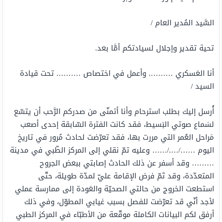
السَّيد المُدير العام /
تحية تقدير وإجلال لسيادتكم أمَّا بعد.
أنا العَسكري ………. وأعمل في اختصاص ………. تحت قيادة
السيد /
أُرسل إليك بطلب استرحام وأنا أتمنّى من صدركم الرَّحب أن يتسّع
لسَماع صوتي البَسيط، فقد كانت الفترة السّابقة إحدى أصعب
مَراحل العُمر التي مررت بها، فقد تعرّضت لحادث مُرور في تاريخ
اليوم ……/…./…… وعليه تمّ نقلي إلى المركز الطّبي في مدينة
……… وقد أسفر عن ذلك الحادث إصابتي ببعض الجروح
المتعدّدة، وقد تَمّ فرض الإقامة عليّ لمدّة طويلة، حتّى
استطعت الخروج من حالتي الصحيّة والعَودة إلى ممارسة عملي
لأجد أنّي قد تعرّضت للفصل بسبب غيابي المطوّل، وفي ذلك
أرفق لكم البيانات الكاملة موقّعة من الأطبّاء في المركز الطبي