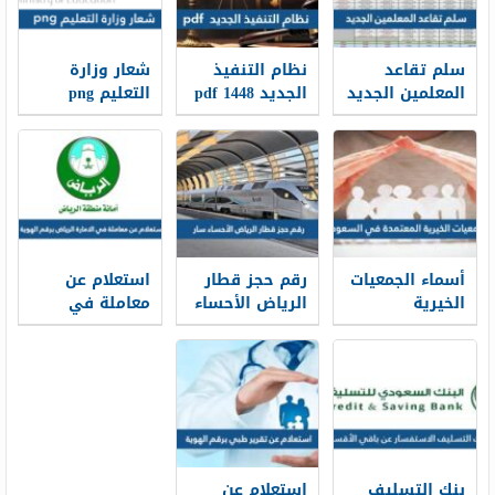
سلم تقاعد
نظام التنفيذ
شعار وزارة
المعلمين الجديد
الجديد 1448 pdf
التعليم png
1448
الجديد 1448
أسماء الجمعيات
رقم حجز قطار
استعلام عن
الخيرية
الرياض الأحساء
معاملة في
المعتمدة في
سار محطة
الامارة الرياض
السعودية
القطار الموحد
برقم الهوية
1448
1448
2026/1448
بنك التسليف
استعلام عن