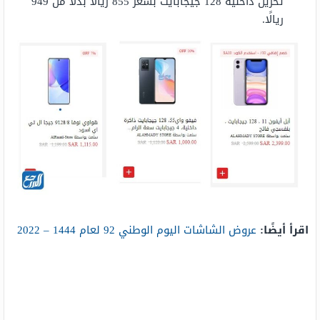
تخزين داخلية 128 جيجابايت بسعر 855 ريالًا بدلًا من 949
ريالًا.
اقرأ أيضًا:
عروض الشاشات اليوم الوطني 92 لعام 1444 – 2022