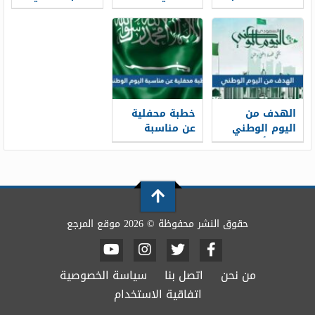
الوطني
بالانجليزي 1448
بقلم الرصاص
انستقرام 2026 ،
1448
توزيعات مبتكرة
لليوم الوطني
1448
الهدف من
خطبة محفلية
اليوم الوطني
عن مناسبة
1448 وأهمية
اليوم الوطني
الاحتفال باليوم
1448 pdf جاهزة
الوطني
للطباعة
حقوق النشر محفوظة © 2026 موقع المرجع
من نحن
اتصل بنا
سياسة الخصوصية
اتفاقية الاستخدام