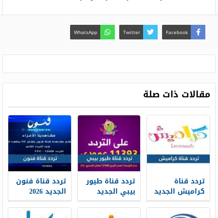
WhatsApp
Twitter
Facebook
مقالات ذات صلة
تردد قناة
تردد قناة طيور
تردد قناة فنون
كراميش الجديد
بيبي الجديد
الجديد 2026
Funoon TV hd
2026 Toyor Baby
2026 Karameesh
TV على نايل
على النايل سات
على نايل سات