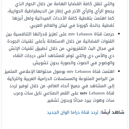
والتي تنقل كافة القضايا الهامة من خلال الحوار الذي
يجمع الرأي والرأي الآخر في إطار من الديمقراطية الحوارية،
كما اهتمت بتغطية كافة الأحداث الميدانية ولعل أبرزها
تغطية جائحة كورونا في لبنان والعالم العربي.
حرصت قناة mtv Lebanon على تعزيز قدراتها التنافسية بين
القنوات الفضائية من خلال الاستعانة بأعلى تقنيات الجودة
في مجال البث التلفزيوني، من خلال تطبيق تقنيات الإتش
دي والأس دي والتي توفر للمشاهد أعلى درجات النقاء
والوضوح في الصوت والصورة بدون تشويش.
اهتمت قناة mtv Lebanon بوصول محتواها الإعلامي المتميز
من البرامج المتنوعة والمسلسلات الدرامية العربية والتركية
إلى المشاهد في جميع أنحاء العالم، من خلال توفير تردد
قناة
mtv
Lebanon على القمر الصناعي نايل سات وعرب
سات وهوت بيرد مجانًا وبدون تشفير.
شاهد أيضًا:
تردد قناة دراما الوان الجديد