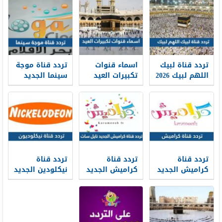
تردد قناة لبيك
اسماء قنوات
تردد قناة موجة
اللهم لبيك 2026
تكبيرات العيد
سينما الجديد
على نايل سات
2026
2026 Moga
Cinema على
نايل سات
تردد قناة
تردد قناة
تردد قناة
كراميش الجديد
كراميش الجديد
نيكلودين الجديد
2026 Karameesh
2026 نايل سات
2026 Nickelodeon
TV على نايل
على نايل سات
سات وعرب سات