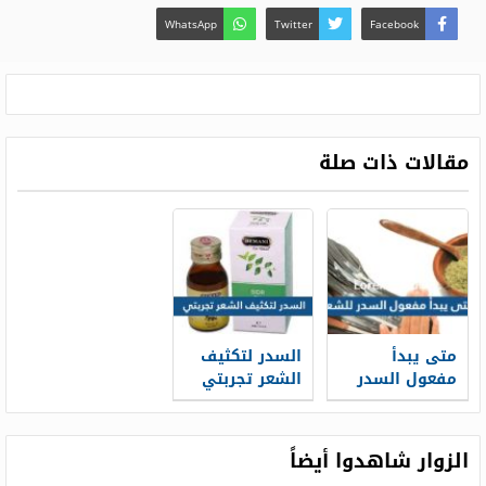
WhatsApp
Twitter
Facebook
مقالات ذات صلة
متى يبدأ
السدر لتكثيف
مفعول السدر
الشعر تجربتي
للشعر عن تجربة
معه كانت
مذهلة وغير
متوقعة
الزوار شاهدوا أيضاً