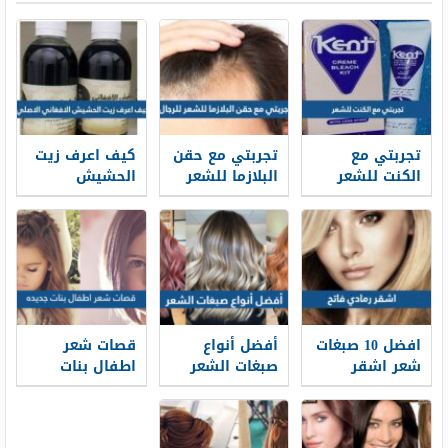
تجربتي مع
تجربتي مع حقن
كيف اعرف زيت
الكنت للشعر
البلازما للشعر
الحشيش
وكيفية
للرجال مضمون
الافغاني الاصلي
استخدامه
افضل 10 صبغات
أفضل أنواع
قصات شعر
شعر اشقر
صبغات الشعر
اطفال بنات
رمادي فاتح 2026
2026
جديده 2026