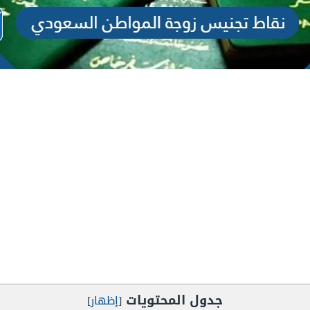
جدول المحتويات
[
إظهار
]