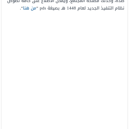
ضده، وكذلك مصلحة المجتمع، ويمكن الاطلاع على كافة نصوص
نظام التنفيذ الجديد لعام 1448 هـ بصيغة pds “
من هنا
“.