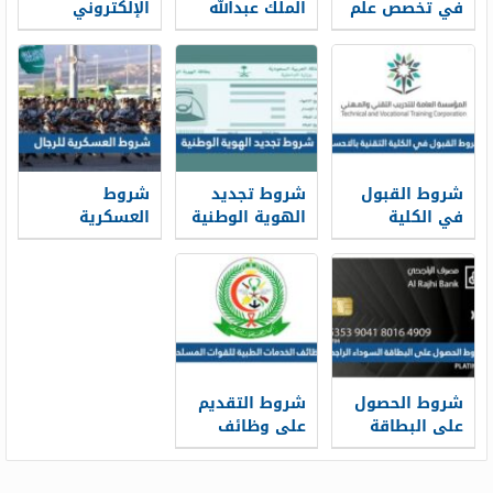
في تخصص علم
الملك عبدالله
الإلكتروني
النفس ونسب
للدفاع الجوي
سكني 1448
القبول 1448
1448 ونسب
وشروط الحجز
القبول
شروط القبول
شروط تجديد
شروط
في الكلية
الهوية الوطنية
العسكرية
التقنية بالاحساء
1448 قبل
للرجال 1448
1448 ونسب
انتهائها
القبول
شروط الحصول
شروط التقديم
على البطاقة
على وظائف
السوداء
الخدمات الطبية
الراجحي 1448
للقوات