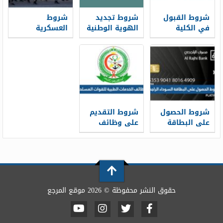
شروط القبول
شروط تجديد
شروط
في الكلية
الهوية الوطنية
العسكرية
التقنية بالاحساء
1448 قبل
للرجال 1448
1448 ونسب
انتهائها
القبول
شروط الحصول
شروط التقديم
على البطاقة
على وظائف
السوداء
الخدمات الطبية
الراجحي 1448
للقوات
المسلحة 1448
حقوق النشر محفوظة © 2026 موقع المرجع