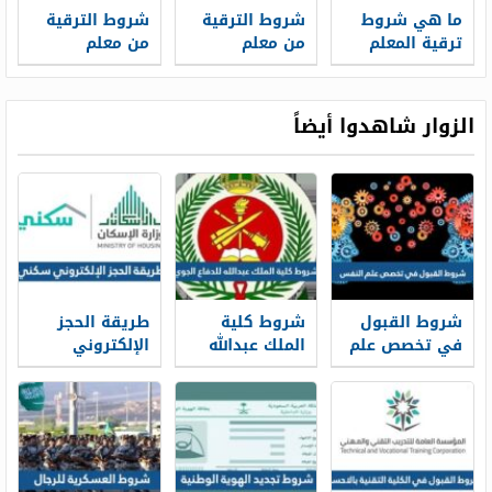
ما هي شروط
شروط الترقية
شروط الترقية
ترقية المعلم
من معلم
من معلم
من رتبة إلى
ممارس الى
ممارس إلى
أخرى 1448
معلم خبير 1447
معلم متقدم
1447
الزوار شاهدوا أيضاً
شروط القبول
شروط كلية
طريقة الحجز
في تخصص علم
الملك عبدالله
الإلكتروني
النفس ونسب
للدفاع الجوي
سكني 1448
القبول 1448
1448 ونسب
وشروط الحجز
القبول